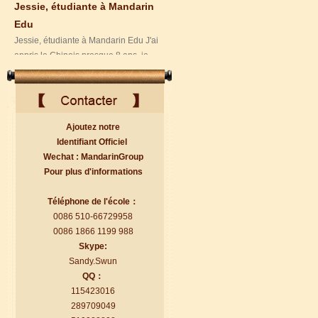
appris le Chinois presque 8 ans, je
peux comprendre ce que les Chi...
Ajoutez notre
Identifiant Officiel
Wechat : MandarinGroup
Pour plus d'informations
Florent, étudiant à Mandarin
Téléphone de l'école：
Edu
0086 510-66729958
Florent, étudiant à Mandarin Edu
0086 1866 1199 988
J'adore Mandarin Education School de
Skype:
Wuxi. C'est la manière LA PLUS FA...
Sandy.Swun
QQ：
115423016
289709049