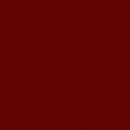
Edu
Jennifer, étudiante à Mandarin Edu
J'adore apprendre le Chinois à
Mandarin Education School. C'est un
en...
Zack, étudiant à Mandarin Edu
Zack, étudiant à Mandarin Edu
Mandarin Education School est une
place très adaptée à l'apprentissage
du ...