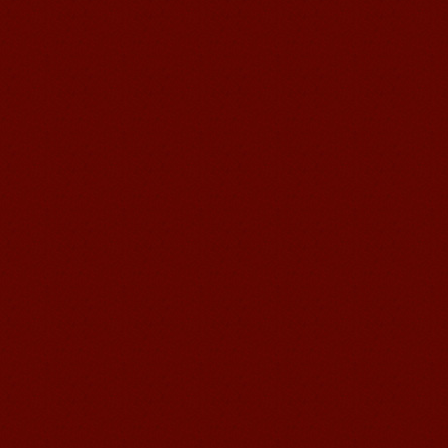
Le vent en langue Brad élèves
Le vent en langue Brad élèves Je suis
en train d'étudier le Chinois à
Mandarin Education School. Je peux...
Jennifer, étudiante à Mandarin