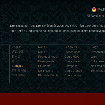
苏公网
Jennifer, étudiante à Mandarin
语风教育科技有限
Edu
Jennifer, étudiante à Mandarin Edu
Droits d'auteur Tous Droits Réservés 2008-2026 苏ICP备n°13040964 Tous les
J'adore apprendre le Chinois à
tout unité ou individu ne doit rien dupliquer sous peine d'être poursuiv
Mandarin Education School. C'est un
en...
English
Nous
Les cours
Stage
语风汉语
Nous
Présentation
Présentati
日本語
Pourquoi nous
Cours HSK
Wuxi
한국어
Enseignants
Cours privés
Entreprise
Français
Etudiants
Entreprise
Nos stagia
芥川日本语
Distinctions
Cours groupe
Témoigna
外国语中心
Photo de l'école
Cours culture
Visa étudiant
Pour enfants
Zack, étudiant à Mandarin Edu
Zack, étudiant à Mandarin Edu
Mandarin Education School est une