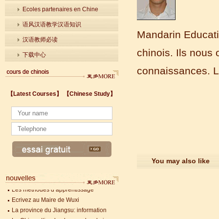
Ecoles partenaires en Chine
语风汉语教学汉语知识
Mandarin Educatio
汉语教师必读
chinois. Ils nous
下载中心
connaissances. L'
【Latest Courses】
【Chinese Study】
You may also like
Les méthodes d’apprentissage
Ecrivez au Maire de Wuxi
La province du Jiangsu: information