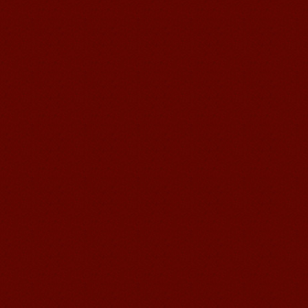
Jude, étudiant de Mandarin Edu de
Suzhou Je m'appelle Jude, j'apprends
le Mandarin à Suzhou Mandarin Sch...
Jessie, étudiante à Mandarin
Edu
Jessie, étudiante à Mandarin Edu J'ai
appris le Chinois presque 8 ans, je
peux comprendre ce que les Chi...