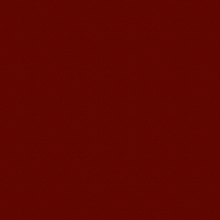
Florent, étudiant à Mandarin
Edu
Florent, étudiant à Mandarin Edu
J'adore Mandarin Education School de
Wuxi. C'est la manière LA PLUS FA...