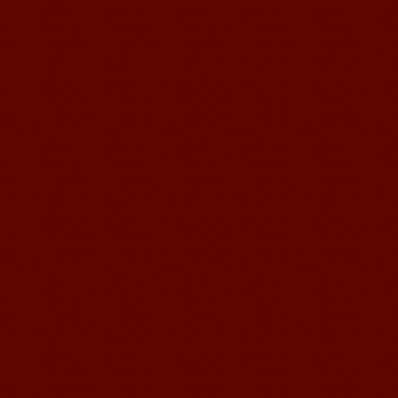
法语汉语学习
...
Jude, étudiant de Mandarin
Edu de Suzhou