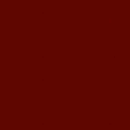
Kevin, étudiant à Mandarin
Edu
Kevin, étudiant à Mandarin Edu
Mandarin Education School est un
endroit excellent pour apprendre le
chin...