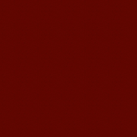
Mandarin E-Learning
Mandarin E-Learning Mandarin
Education School offre des cours de
Chinois en ligne. Cela n'a jamais été
aussi facil...