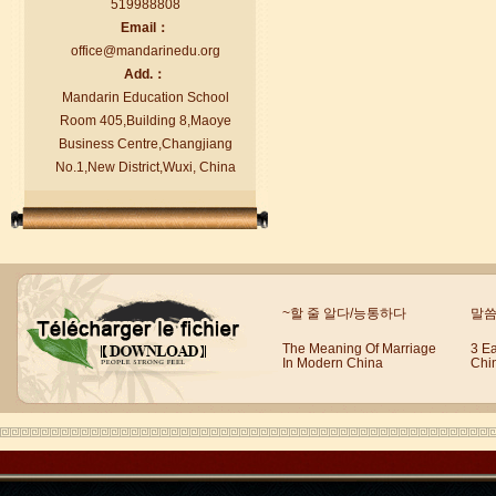
519988808
Email：
office@mandarinedu.org
Add.：
Mandarin Education School
Room 405,Building 8,Maoye
Business Centre,Changjiang
No.1,New District,Wuxi, China
Le vent en langue Brad élèves
Le vent en langue Brad élèves Je suis
en train d'étudier le Chinois à
Mandarin Education School. Je peux...
~할 줄 알다/능통하다
말씀
The Meaning Of Marriage
3 E
In Modern China
Chi