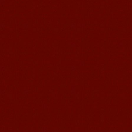
place très adaptée à l'apprentissage
du ...
Kevin, étudiant à Mandarin
Edu
Kevin, étudiant à Mandarin Edu
Mandarin Education School est un
endroit excellent pour apprendre le
chin...