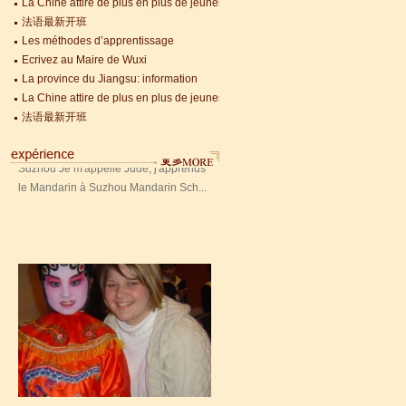
La Chine attire de plus en plus de jeunes Français
法语最新开班
Jude, étudiant de Mandarin
Les méthodes d’apprentissage
Ecrivez au Maire de Wuxi
Edu de Suzhou
La province du Jiangsu: information
Jude, étudiant de Mandarin Edu de
La Chine attire de plus en plus de jeunes Français
Suzhou Je m'appelle Jude, j'apprends
法语最新开班
le Mandarin à Suzhou Mandarin Sch...
Jessie, étudiante à Mandarin
Edu
Jessie, étudiante à Mandarin Edu J'ai