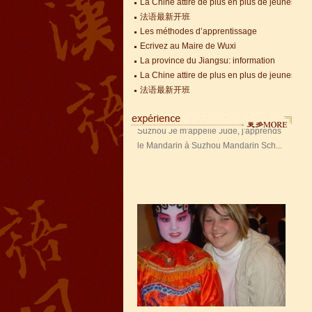
La Chine attire de plus en plus de jeunes Fra
Jude, étudiant de Mandarin
法语最新开班
Edu de Suzhou
Les méthodes d’apprentissage
Ecrivez au Maire de Wuxi
Jude, étudiant de Mandarin Edu de
La province du Jiangsu: information
Suzhou Je m'appelle Jude, j'apprends
La Chine attire de plus en plus de jeunes Fra
le Mandarin à Suzhou Mandarin Sch...
法语最新开班
Jessie, étudiante à Mandarin
Edu
Jessie, étudiante à Mandarin Edu J'ai
appris le Chinois presque 8 ans, je