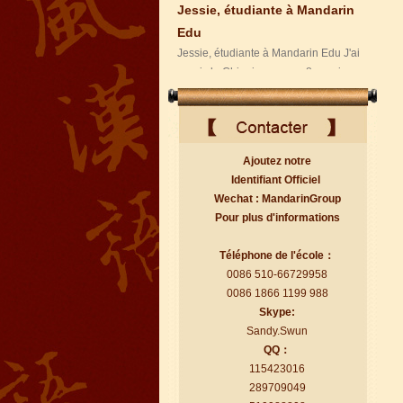
peux comprendre ce que les Chi...
Ajoutez notre
Identifiant Officiel
Wechat : MandarinGroup
Pour plus d'informations
Florent, étudiant à Mandarin
Edu
Téléphone de l'école：
Florent, étudiant à Mandarin Edu
0086 510-66729958
J'adore Mandarin Education School de
0086 1866 1199 988
Wuxi. C'est la manière LA PLUS FA...
Skype:
Sandy.Swun
QQ：
115423016
289709049