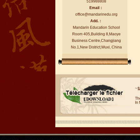
519988808
Email：
office@mandarinedu.org
Add.：
Mandarin Education School
Room 405,Building 8,Maoye
Business Centre,Changjiang
Le vent en langue Brad élèves
No.1,New District,Wuxi, China
Le vent en langue Brad élèves Je suis
en train d'étudier le Chinois à
Mandarin Education School. Je peux...
~
Th
In