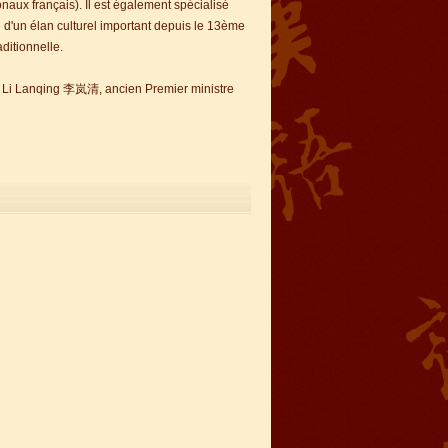
onaux français). Il est également spécialisé
ié d'un élan culturel important depuis le 13ème
aditionnelle.
de Li Lanqing 李岚清, ancien Premier ministre