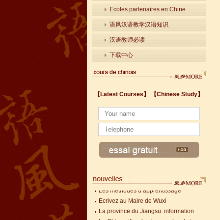
Ecoles partenaires en Chine
语风汉语教学汉语知识
汉语教师必读
下载中心
【Latest Courses】
【Chinese Study】
Les méthodes d’apprentissage
Ecrivez au Maire de Wuxi
La province du Jiangsu: information