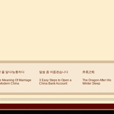
할 줄 알다/능통하다
말씀 좀 여쭙겠습니다
井底之蛙
e Meaning Of Marriage
3 Easy Steps to Open a
The Dragon After His
 Modern China
China Bank Account
Winter Sleep