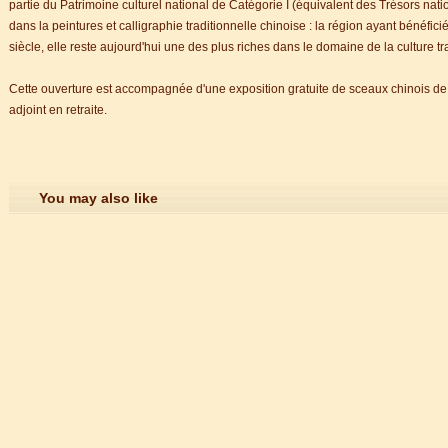
nçais
partie du Patrimoine culturel national de Catégorie I (équivalent des Trésors nati
dans la peintures et calligraphie traditionnelle chinoise : la région ayant bénéfic
siècle, elle reste aujourd'hui une des plus riches dans le domaine de la culture tr
Cette ouverture est accompagnée d'une exposition gratuite de sceaux chinois 
nçais
adjoint en retraite.
You may also like