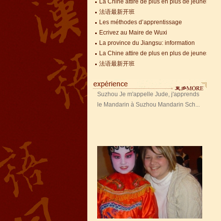
La Chine attire de plus en plus de jeunes Fra
法语最新开班
Jude, étudiant de Mandarin
Les méthodes d’apprentissage
Edu de Suzhou
Ecrivez au Maire de Wuxi
Jude, étudiant de Mandarin Edu de
La province du Jiangsu: information
Suzhou Je m'appelle Jude, j'apprends
La Chine attire de plus en plus de jeunes Fra
le Mandarin à Suzhou Mandarin Sch...
法语最新开班
Jessie, étudiante à Mandarin
Edu
Jessie, étudiante à Mandarin Edu J'ai
appris le Chinois presque 8 ans, je