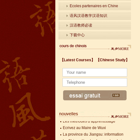
Ecoles partenaires en Chine
语风汉语教学汉语知识
汉语教师必读
下载中心
【Latest Courses】
【Chinese Study】
Les méthodes d’apprentissage
Ecrivez au Maire de Wuxi
La province du Jiangsu: information