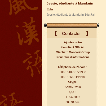
peux comprendre ce que les Chi...
Ajoutez notre
Identifiant Officiel
Wechat : MandarinGroup
Pour plus d'informations
Florent, étudiant à Mandarin
Téléphone de l'école：
Edu
0086 510-66729958
Florent, étudiant à Mandarin Edu
0086 1866 1199 988
J'adore Mandarin Education School de
Skype:
Wuxi. C'est la manière LA PLUS FA...
Sandy.Swun
QQ：
115423016
289709049