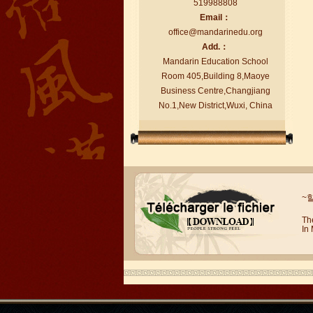
519988808
Email：
office@mandarinedu.org
Add.：
Mandarin Education School
Room 405,Building 8,Maoye
Business Centre,Changjiang
No.1,New District,Wuxi, China
Le vent en langue Brad élèves
Le vent en langue Brad élèves Je suis
en train d'étudier le Chinois à
Mandarin Education School. Je peux...
~
Th
In