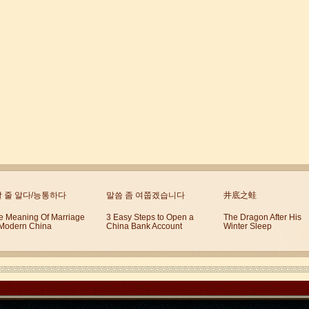
할 줄 알다/능통하다
말씀 좀 여쭙겠습니다
井底之蛙
e Meaning Of Marriage
3 Easy Steps to Open a
The Dragon After His
 Modern China
China Bank Account
Winter Sleep