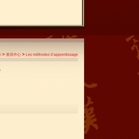
>
>
e
资讯中心
Les méthodes d’apprentissage
e