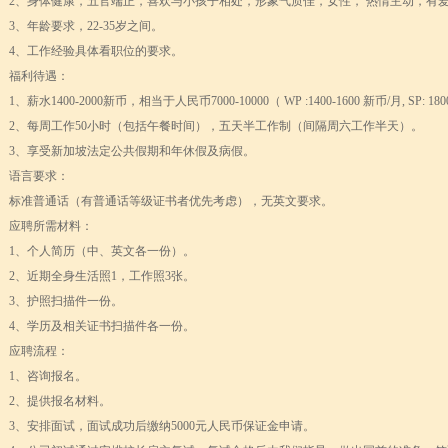
2、身体健康，五官端正，喜欢与小孩子相处，形象气质佳，女性， 热情主动，有爱心
3、年龄要求，22-35岁之间。
4、工作经验具体看职位的要求。
福利待遇：
1、薪水1400-2000新币，相当于人民币7000-10000（ WP :1400-1600 新币/月, SP: 18
2、每周工作50小时（包括午餐时间），五天半工作制（间隔周六工作半天）。
3、享受新加坡法定公共假期和年休假及病假。
语言要求：
标准普通话（有普通话等级证书者优先考虑），无英文要求。
应聘所需材料：
1、个人简历（中、英文各一份）。
2、近期全身生活照1，工作照3张。
3、护照扫描件一份。
+ 跨文化职场通行证，2025 招生开启
4、学历及相关证书扫描件各一份。
lenge day 3
应聘流程：
1、咨询报名。
lenge day 2
2、提供报名材料。
lenge day 1
3、安排面试，面试成功后缴纳5000元人民币保证金申请。
知