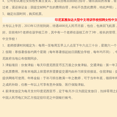
到你的公司工作，请联系我们
4、公司初试通过安排校长雇主复试，复试合格后由我们指导，做出国前的准备，签
常州语风HSK考点正式对外开考了，常州的考生可以在自己家门口参加汉语考试了
过者，退还保证金；因提交材料产生的费用自理，本站不负责此费用，特此声明）
5、确定出国时间，购买机票。
+ 跨文化职场通行证，2025 招生开启
印尼某雅加达大型中文培训学校招聘女性中
大专以上学历，2013年12月初到岗，待遇4000元人民币月薪，包住，包来回飞
lenge day 3
好。目前有8个老师在该学校工作，其中有一个老师在该校工作了3年，校长的管理
lenge day 2
中文学校！
lenge day 1
1、老师授课时间规定为：每周一至每周五早上八点至下午六点三十分，星期六一
知
2. 假期：寒假暑假各约两个星期（每年寒暑假起始日因配合学校，每年均不同）
到你的公司工作，请联系我们
尼政府当地公布假期同步。
常州语风HSK考点正式对外开考了，常州的考生可以在自己家门口参加汉语考试了
3. 津贴项目：伙食津贴：每天印度尼西亚币五万盾之伙食津贴。交通津贴：第一
之机票费用。所有本地因上班需求所需要提交通均由补习班安排接送。住宿津贴：
提供网络可使用。年终金贴：于补习班任教满一年之教师，可于当年年底，领得年
之成药补助，任教一年以上可享有意外保险、医疗保险津贴。
4. 薪津发放定为每月支付印度尼西亚币，定于每月29 日为固定发放日，扣掉零
中国人民币电汇到乙方指定驻印尼之中国银行账号。