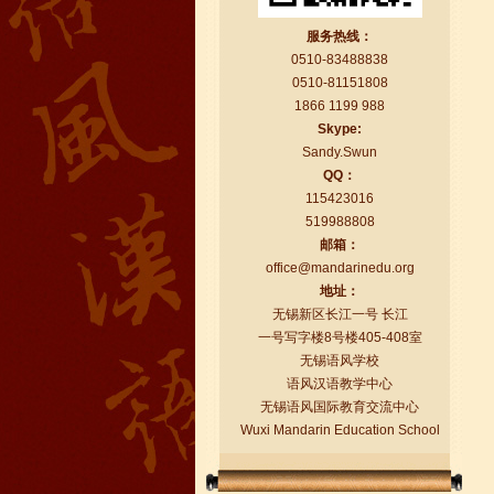
服务热线：
0510-83488838
0510-81151808
1866 1199 988
Skype:
Sandy.Swun
QQ：
115423016
519988808
语风汉语学生Florent
邮箱：
我非常喜欢无锡语风汉语学校，这里真
office@mandarinedu.org
的有最简单的汉语学习方法，我学习汉
地址：
语的速度比我原来打算的快得多。我的
无锡新区长江一号 长江
汉语老师们都非常可...
一号写字楼8号楼405-408室
无锡语风学校
语风汉语教学中心
无锡语风国际教育交流中心
Wuxi Mandarin Education School