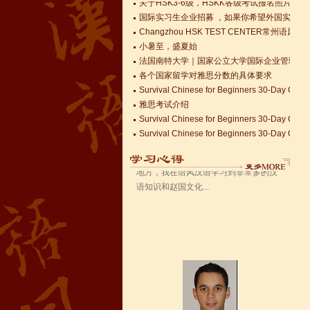
国际实习生企业招募 ，如果你希望外国实习生
Changzhou HSK TEST CENTER
小暑至，盛夏始
法国南特大学｜国家公立大学国际企业管理硕士 
语风汉语无锡校 Zack
各个国家留学对雅思分数的具体要求
我叫Zack,我是法国人，无锡语风汉教中
Survival Chinese for Beginners 30-Day Chal
心是一个学习中国文化和对外汉语的好
雅思考试介绍
地方，我在语风汉语学习到非常多的汉
Survival Chinese for Beginners 30-Day Chal
语知识和赵国文化...
Survival Chinese for Beginners 30-Day Chal
关于HSK3-6级，HSKK各级考试报名照片的通
国际实习生企业招募 ，如果你希望外国实习生
Changzhou HSK TEST CENTER
语风汉语学生Kevin
语风汉语是一个最理想的学习汉语和中