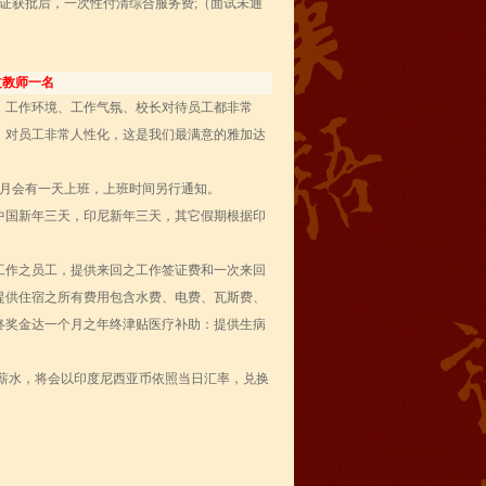
证获批后，一次性付清综合服务费;（面试未通
。
文教师一名
机票，工作环境、工作气氛、校长对待员工都非常
、对员工非常人性化，这是我们最满意的雅加达
个月会有一天上班，上班时间另行通知。
，中国新年三天，印尼新年三天，其它假期根据印
年工作之员工，提供来回之工作签证费和一次来回
提供住宿之所有费用包含水费、电费、瓦斯费、
终奖金达一个月之年终津贴医疗补助：提供生病
用之薪水，将会以印度尼西亚币依照当日汇率，兑换