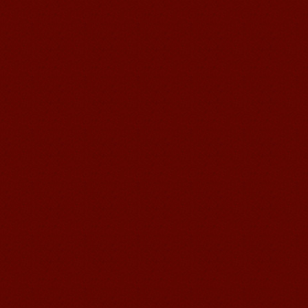
Cherry Queen 中文名： 钱沫以 年龄：
10岁 级别：无锡语风汉语初级08C班 获
奖： 第二届“敦煌杯”全国二胡...
苏州汉语语风学生Jude
我叫Jude,在苏州语风汉语学校学习汉语,
我也在无锡语风汉语学校学习过很长时
间的汉语。我喜欢我的汉语教师，她的
课程非常有意思，...