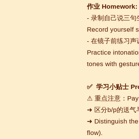
不久的美国学生，第一次到中国的他面
作业
Homework:
对陌生的面孔，陌生的建筑，陌生的语
- 录制自己说三
言……显然一切都是...
Record yourself s
-
在镜子前练习声
Practice intonatio
tones with gestur
✅ 学习小贴士 Pro
语风汉语无锡校 Zack
我叫Zack,我是法国人，无锡语风汉教中
⚠
重点注意：
Pay 
心是一个学习中国文化和对外汉语的好
➜
区分
b/p的送
地方，我在语风汉语学习到非常多的汉
语知识和赵国文化...
➜ Distinguish the 
flow).