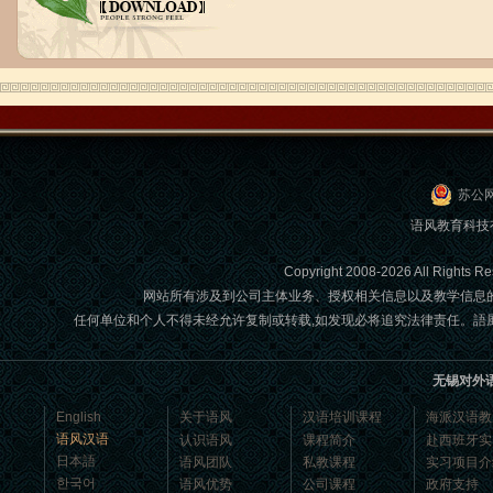
无锡语风汉语学校Jessie
我学习汉语已经八年了,我能听明白别人
说汉语,但是我自己说汉语却觉得说不出
口。我现在在语风汉语无锡校学习，每
天我都学习中国文化...
苏公网
语风教育科技
Copyright 2008-2026 All Ri
网站所有涉及到公司主体业务、授权相关信息以及教学信息
任何单位和个人不得未经允许复制或转载,如发现必将追究法律责任。語風國際教育交
无锡对外
English
关于语风
汉语培训课程
海派汉语教
语风汉语
认识语风
课程简介
赴西班牙实
语风汉语学生Florent
日本語
语风团队
私教课程
实习项目介
我非常喜欢无锡语风汉语学校，这里真
한국어
语风优势
公司课程
政府支持