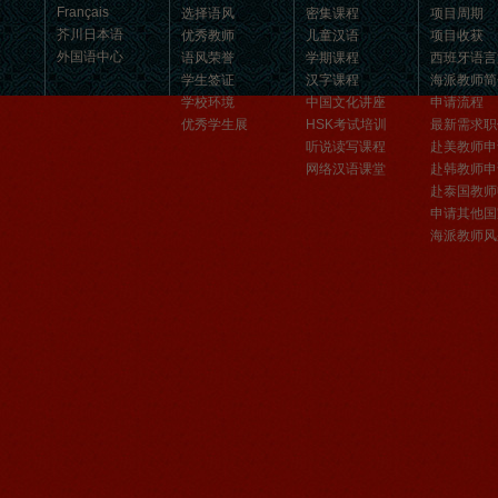
的有最简单的汉语学习方法，我学习汉
Français
选择语风
密集课程
项目周期
语的速度比我原来打算的快得多。我的
芥川日本语
优秀教师
儿童汉语
项目收获
汉语老师们都非常可...
外国语中心
语风荣誉
学期课程
西班牙语言
学生签证
汉字课程
海派教师简
学校环境
中国文化讲座
申请流程
优秀学生展
HSK考试培训
最新需求职
听说读写课程
赴美教师申
网络汉语课堂
赴韩教师申
赴泰国教师
申请其他国
海派教师风
语风汉语学生Brad
我叫Brad,我是澳大利亚人，我在语风
汉语学校学习汉语。我现在可以独立和
我的中国朋友说很流利的汉语。谢谢语
风汉语...