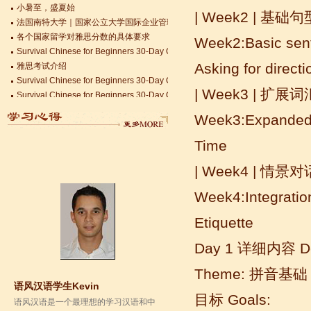
法国南特大学｜国家公立大学国际企业管理硕士 + 跨文化职场通行证，2025 招
语风汉语无锡校 Zack
| Week2 | 基础
各个国家留学对雅思分数的具体要求
我叫Zack,我是法国人，无锡语风汉教中
Survival Chinese for Beginners 30-Day Challenge day 3
Week2:Basic sente
心是一个学习中国文化和对外汉语的好
雅思考试介绍
地方，我在语风汉语学习到非常多的汉
Survival Chinese for Beginners 30-Day Challenge day 2
Asking for directi
语知识和赵国文化...
Survival Chinese for Beginners 30-Day Challenge day 1
| Week3 | 扩展
关于HSK3-6级，HSKK各级考试报名照片的通知
国际实习生企业招募 ，如果你希望外国实习生到你的公司工作，请联系我们
Week3:Expanded V
Changzhou HSK TEST CENTER常州语风HSK考点正式对外开考了，常
Time
| Week4 | 情景
Week4:Integration 
Etiquette
Day 1 详细内容 Det
语风汉语学生Kevin
语风汉语是一个最理想的学习汉语和中
Theme: 拼音基础
国文化的好地方，学校给我们提供了很
多的汉语活动和学习中国文化的机会，
目标 Goals:
学校的环境是...