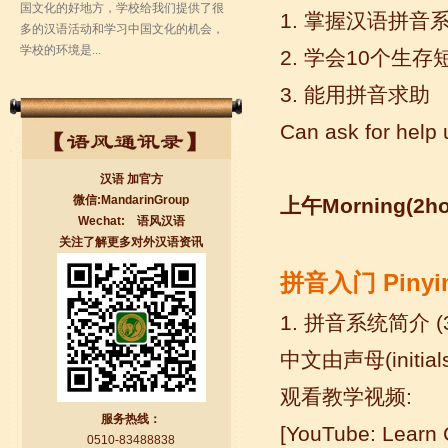
1. 掌握汉语拼音系统 M
2. 学会10个生存短语Le
3. 能用拼音求助
Can ask for help 
汉语 加官方
微信:MandarinGroup
上午
Morning(2ho
Wechat: 语风汉语
关注了解更多对外汉语资讯
无锡语风汉语学校Jessie
我学习汉语已经八年了,我能听明白别人
拼音入门
Pinyi
说汉语,但是我自己说汉语却觉得说不出
口。我现在在语风汉语无锡校学习，每
1. 拼音系统简介 (3
天我都学习中国文化...
中文由声母
(init
观看教学视频
:
服务热线：
[YouTube: Learn 
0510-83488838