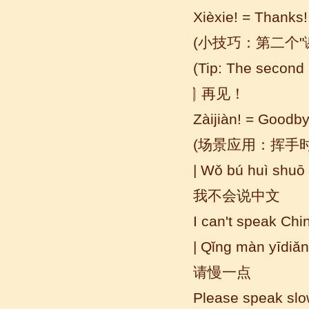
Xièxie! = Thanks!
语风汉语学生Brad
(小技巧：第二个"
我叫Brad,我是澳大利亚人，我在语风
汉语学校学习汉语。我现在可以独立和
(Tip: The second 
我的中国朋友说很流利的汉语。谢谢语
风汉语...
⃣ 再见！
Zàijiàn! = Goodby
(场景应用：挥手
| Wǒ bú huì shu
我不会说中文
I can't speak Chi
| Qǐng màn yīdiǎn
语风汉语学生Jennifer
请慢一点
我叫Jennifer，我非常喜欢在语风汉语无
锡校学习汉语，这是一个非常好的学习
Please speak slo
汉语和交朋友的好地方。 ...