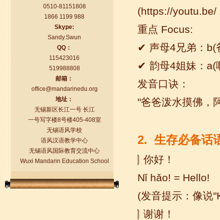
0510-81151808
(https://youtu.be
1866 1199 988
Skype:
重点
Focus:
Sandy.Swun
✔ 声母4兄弟：b(爸)
QQ：
115423016
✔ 韵母4姐妹：a(啊) 
519988808
语风汉语学生Florent
邮箱：
发音口诀：
我非常喜欢无锡语风汉语学校，这里真
office@mandarinedu.org
的有最简单的汉语学习方法，我学习汉
地址：
"爸爸泼水摸佛，
语的速度比我原来打算的快得多。我的
无锡新区长江一号 长江
汉语老师们都非常可...
一号写字楼8号楼405-408室
无锡语风学校
2. 生存必备话语
语风汉语教学中心
无锡语风国际教育交流中心
⃣ 你好！
Wuxi Mandarin Education School
Nǐ hǎo! = Hello!
(发音提示：像说"Kn
⃣ 谢谢！