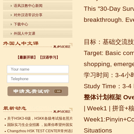
语风汉教中心新闻
This "30-Day Surv
对外汉语常识分享
breakthrough. Eve
下载中心
外国人中文课
目标：基础交流技
Target: Basic com
【最新开班】
【汉语学习】
shopping, emerge
小暑至，盛夏始
法国南特大学｜国家公立大学国际企业管理硕士 + 跨文化职场通行证，2025 招
学习时间：3-4小
各个国家留学对雅思分数的具体要求
Study Time：3-4 
Survival Chinese for Beginners 30-Day Challenge day 3
雅思考试介绍
整体计划框架 Overal
Survival Chinese for Beginners 30-Day Challenge day 2
Survival Chinese for Beginners 30-Day Challenge day 1
| Week1 | 拼
关于HSK3-6级，HSKK各级考试报名照片的通知
国际实习生企业招募 ，如果你希望外国实习生到你的公司工作，请联系我们
Week1:Pinyin+Cor
Changzhou HSK TEST CENTER常州语风HSK考点正式对外开考了，常
Situations
小暑至，盛夏始