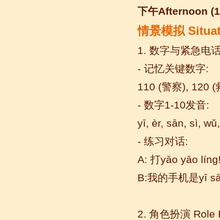
下午
Afternoon (1
情景模拟
Situat
1. 数字与紧急电话 (
- 记忆关键数字:
语风汉语我的无锡学习汉语之路
110 (警察), 120 
Cherry Queen 中文名： 钱沫以 年龄：
10岁 级别：无锡语风汉语初级08C班 获
- 数字1-10发音:
奖： 第二届“敦煌杯”全国二胡...
yī, èr, sān, sì, wǔ,
- 练习对话:
A: 打yāo yāo líng!
B:我的手机是yī sān w
2. 角色扮演 Role Pl