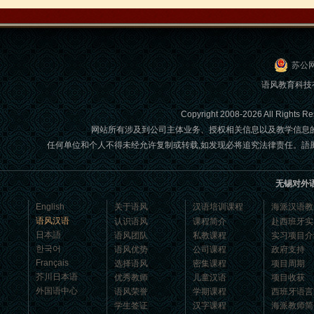
我的中国朋友说很流利的汉语。谢谢语
风汉语...
苏公网
语风教育科技
Copyright 2008-2026 All Ri
网站所有涉及到公司主体业务、授权相关信息以及教学信息
任何单位和个人不得未经允许复制或转载,如发现必将追究法律责任。語風國際教育交
无锡对外
语风汉语学生Jennifer
English
关于语风
汉语培训课程
海派汉语教
我叫Jennifer，我非常喜欢在语风汉语无
语风汉语
认识语风
课程简介
赴西班牙实
锡校学习汉语，这是一个非常好的学习
日本語
语风团队
私教课程
实习项目介
汉语和交朋友的好地方。 ...
한국어
语风优势
公司课程
政府支持
Français
选择语风
密集课程
项目周期
芥川日本语
优秀教师
儿童汉语
项目收获
外国语中心
语风荣誉
学期课程
西班牙语言
学生签证
汉字课程
海派教师简