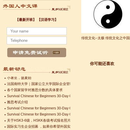
小暑至，盛夏始
【最新开班】
【汉语学习】
法国南特大学｜国家公立大学国际企业管理硕士 + 跨文化职场通行证，2025 招
各个国家留学对雅思分数的具体要求
Survival Chinese for Beginners 30-Day Challenge day 3
传统文化--太极
传统文化之中国
雅思考试介绍
Survival Chinese for Beginners 30-Day Challenge day 2
Survival Chinese for Beginners 30-Day Challenge day 1
关于HSK3-6级，HSKK各级考试报名照片的通知
你可能还喜欢
国际实习生企业招募 ，如果你希望外国实习生到你的公司工作，请联系我们
Changzhou HSK TEST CENTER常州语风HSK考点正式对外开考了，常
小暑至，盛夏始
法国南特大学｜国家公立大学国际企业管理硕士 + 跨文化职场通行证，2025 招
各个国家留学对雅思分数的具体要求
Survival Chinese for Beginners 30-Day Challenge day 3
雅思考试介绍
语风汉语无锡校 Zack
Survival Chinese for Beginners 30-Day Challenge day 2
我叫Zack,我是法国人，无锡语风汉教中
Survival Chinese for Beginners 30-Day Challenge day 1
心是一个学习中国文化和对外汉语的好
关于HSK3-6级，HSKK各级考试报名照片的通知
地方，我在语风汉语学习到非常多的汉
国际实习生企业招募 ，如果你希望外国实习生到你的公司工作，请联系我们