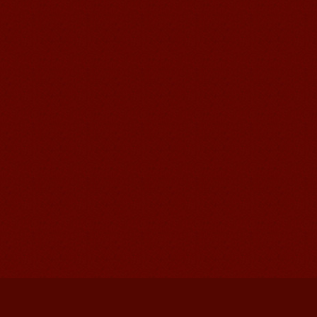
Victoria
维多利亚Victoria，来自德国的一位11岁
的小女孩 ,现读于语风汉语高级2AII班。
自2011年3月Victoria进入语风汉语这个
大家庭，不知...
语风汉语我的无锡学习汉语之路
Cherry Queen 中文名： 钱沫以 年龄：
10岁 级别：无锡语风汉语初级08C班 获
奖： 第二届“敦煌杯”全国二胡...