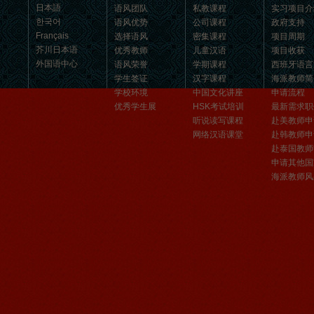
日本語
语风团队
私教课程
实习项目介
汉语和交朋友的好地方。 ...
한국어
语风优势
公司课程
政府支持
Français
选择语风
密集课程
项目周期
芥川日本语
优秀教师
儿童汉语
项目收获
外国语中心
语风荣誉
学期课程
西班牙语言
学生签证
汉字课程
海派教师简
学校环境
中国文化讲座
申请流程
优秀学生展
HSK考试培训
最新需求职
听说读写课程
赴美教师申
网络汉语课堂
赴韩教师申
赴泰国教师
申请其他国
海派教师风
无锡语风汉语优秀汉语学生
Victoria
维多利亚Victoria，来自德国的一位11岁
的小女孩 ,现读于语风汉语高级2AII班。
自2011年3月Victoria进入语风汉语这个
大家庭，不知...