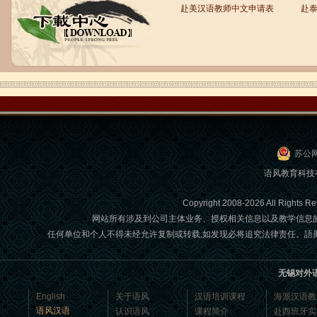
赴美汉语教师中文申请表
赴
语风汉语学生Brad
我叫Brad,我是澳大利亚人，我在语风
汉语学校学习汉语。我现在可以独立和
我的中国朋友说很流利的汉语。谢谢语
风汉语...
苏公网
语风教育科技
Copyright 2008-2026 All Ri
网站所有涉及到公司主体业务、授权相关信息以及教学信息
任何单位和个人不得未经允许复制或转载,如发现必将追究法律责任。語風國際教育交
无锡对外
语风汉语学生Jennifer
English
关于语风
汉语培训课程
海派汉语教
我叫Jennifer，我非常喜欢在语风汉语无
语风汉语
认识语风
课程简介
赴西班牙实
锡校学习汉语，这是一个非常好的学习