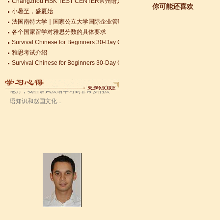
小暑至，盛夏始
你可能还喜欢
法国南特大学｜国家公立大学国际企业管理硕士 + 跨文化职场通行证，2025 招
语风汉语无锡校 Zack
各个国家留学对雅思分数的具体要求
我叫Zack,我是法国人，无锡语风汉教中
Survival Chinese for Beginners 30-Day Challenge day 3
心是一个学习中国文化和对外汉语的好
雅思考试介绍
地方，我在语风汉语学习到非常多的汉
Survival Chinese for Beginners 30-Day Challenge day 2
语知识和赵国文化...
Survival Chinese for Beginners 30-Day Challenge day 1
关于HSK3-6级，HSKK各级考试报名照片的通知
国际实习生企业招募 ，如果你希望外国实习生到你的公司工作，请联系我们
Changzhou HSK TEST CENTER常州语风HSK考点正式对外开考了，常
语风汉语学生Kevin
语风汉语是一个最理想的学习汉语和中
国文化的好地方，学校给我们提供了很