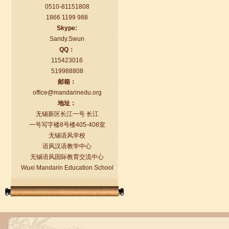
0510-81151808
1866 1199 988
Skype:
Sandy.Swun
QQ：
115423016
519988808
邮箱：
语风汉语学生Florent
office@mandarinedu.org
我非常喜欢无锡语风汉语学校，这里真
地址：
的有最简单的汉语学习方法，我学习汉
无锡新区长江一号 长江
语的速度比我原来打算的快得多。我的
一号写字楼8号楼405-408室
汉语老师们都非常可...
无锡语风学校
语风汉语教学中心
无锡语风国际教育交流中心
Wuxi Mandarin Education School