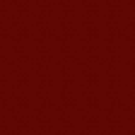
语风汉语我的无锡学习汉语之路
Cherry Queen 中文名： 钱沫以 年龄：
10岁 级别：无锡语风汉语初级08C班 获
奖： 第二届“敦煌杯”全国二胡...