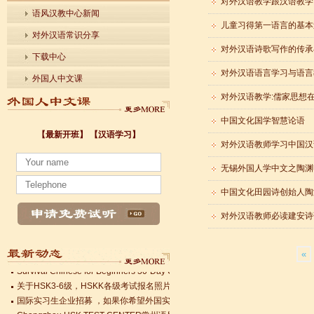
对外汉语教学跟汉语教学
语风汉教中心新闻
儿童习得第一语言的基本
对外汉语常识分享
对外汉语诗歌写作的传承
下载中心
对外汉语语言学习与语言
外国人中文课
对外汉语教学:儒家思想
中国文化国学智慧论语
【最新开班】
【汉语学习】
对外汉语教师学习中国汉
无锡外国人学中文之陶渊
小暑至，盛夏始
法国南特大学｜国家公立大学国际企业管理硕士 + 跨文化职场通行证，2025 招
中国文化田园诗创始人陶
各个国家留学对雅思分数的具体要求
Survival Chinese for Beginners 30-Day Challenge day 3
对外汉语教师必读建安诗
雅思考试介绍
Survival Chinese for Beginners 30-Day Challenge day 2
«
Survival Chinese for Beginners 30-Day Challenge day 1
关于HSK3-6级，HSKK各级考试报名照片的通知
国际实习生企业招募 ，如果你希望外国实习生到你的公司工作，请联系我们
Changzhou HSK TEST CENTER常州语风HSK考点正式对外开考了，常