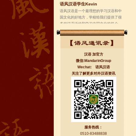
汉语 加官方
微信:MandarinGroup
Wechat: 语风汉语
关注了解更多对外汉语资讯
无锡语风汉语学校Jessie
我学习汉语已经八年了,我能听明白别人
说汉语,但是我自己说汉语却觉得说不出
口。我现在在语风汉语无锡校学习，每
天我都学习中国文化...
服务热线：
0510-83488838