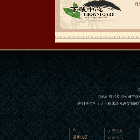
赴
语风汉语学生Brad
我叫Brad,我是澳大利亚人，我在语风
汉语学校学习汉语。我现在可以独立和
我的中国朋友说很流利的汉语。谢谢语
风汉语...
C
网站所有涉及到公司主体
任何单位和个人不得未经允许复制或转载,如
语风汉语学生Jennifer
我叫Jennifer，我非常喜欢在语风汉语无
English
关于语风
锡校学习汉语，这是一个非常好的学习
语风汉语
认识语风
汉语和交朋友的好地方。 ...