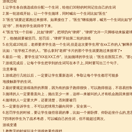
游戏过程
1.让学生各自挑选或你分配一个生词，给他们30秒的时间记住自己的生词
2.第一轮游戏开始，让一个学生抛球，同时喊出一个生词比如“医生”
3.“医生”就要赶紧跑过来接球。如果接住了， “医生"继续抛球，喊另一个生词比如"
说“停”，所有的学生就得停下来。
4."医生"找一个目标，,比如“律师”，把球扔向“律师”，“律师”允许一只脚移动来
了，他/她就要被惩罚。惩罚后，“律师”开始第二轮的游戏
5.在完成10轮后，老师要求学生选一个生词,但是这次要学生用“在xx工作的人"
比如：“在学校工作的人。"那么拿到“老师”卡片的那个学生就要跑过来接球了•
6.最后-一轮，要学生说"XX在XX工作"。比如抛球的学生说：“医生在医院工作。”那
7.游戏完成后，让每个学生把学到的生词写在本子上,.同时要写出三个句子。
注意事项
+ 跨文化职场通行证，2025 招生开启
1.游戏进行几轮以后，一定要让学生重新选词，争取让每个学生都尽可能多
地接触新学的生词。
lenge day 3
2.最好要规定游戏场所的界限，因为有的孩子跑得很快，可以跑得很远，不容易控
3.抛球的人一定要垂直向上，抛出至少一米，这样—来被叫的人才有机会跑回来接
lenge day 2
4.拋球的人一定要大声，还要清楚，否则要被罚
lenge day 1
5.—定要告诉学生，不可以把球用力砸向同学，安全第一。
知
6.惩罚学生的时候，要让学生做些容易的事，比如一个俯卧撑、仰卧起坐什么的,意
到你的公司工作，请联系我们
7扔球的学生为了战术考虑，可以喊自己的生词，但不能超过两次。
常州语风HSK考点正式对外开考了，常州的考生可以在自己家门口参加汉语考试了
游戏变通
1.教数字的时候玩这个游戏效果也很妤。