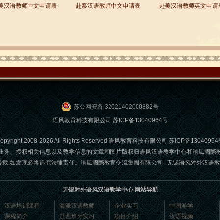
美汉语教师中文申请表
赴泰汉语教师中文申请表
赴美汉语教师英文申请
苏公网安备 32021402000882号
语风教育科技有限公司
苏ICP备13040964号
opyright 2008-2026 All Rights Reserved 语风教育科技有限公司
苏ICP备13040964
业务、授权相关信息以及教学信息的文章和图片版权归语风汉语教学中心和語風國際
发现必将追究法律责任。語風國際教育交流集團有限公司--无锡语风对外汉语教学中心 Email
无锡对外语风汉语教学中心 网站导航
汉语培训课程
海派汉语教师
企业实习
中国游学
课程简介
赴西班牙实习
项目介绍
汉语视频