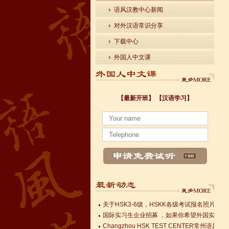
语风汉教中心新闻
对外汉语常识分享
下载中心
外国人中文课
【最新开班】
【汉语学习】
小暑至，盛夏始
法国南特大学｜国家公立大学国际企业管理硕士 
各个国家留学对雅思分数的具体要求
Survival Chinese for Beginners 30-Day Chal
雅思考试介绍
Survival Chinese for Beginners 30-Day Chal
Survival Chinese for Beginners 30-Day Chal
关于HSK3-6级，HSKK各级考试报名照片的通
国际实习生企业招募 ，如果你希望外国实习生
Changzhou HSK TEST CENTER
小暑至，盛夏始