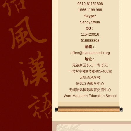
0510-81151808
1866 1199 988
Skype:
Sandy.Swun
QQ：
115423016
519988808
语风汉语学生Florent
邮箱：
我非常喜欢无锡语风汉语学校，这里真
office@mandarinedu.org
的有最简单的汉语学习方法，我学习汉
地址：
语的速度比我原来打算的快得多。我的
无锡新区长江一号 长江
汉语老师们都非常可...
一号写字楼8号楼405-408室
无锡语风学校
语风汉语教学中心
无锡语风国际教育交流中心
Wuxi Mandarin Education School