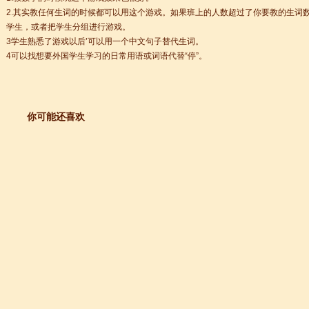
+ 跨文化职场通行证，2025 招生开启
2.其实教任何生词的时候都可以用这个游戏。如果班上的人数超过了你要教的生词
学生，或者把学生分组进行游戏。
lenge day 3
3学生熟悉了游戏以后’可以用一个中文句子替代生词。
4可以找想要外国学生学习的日常用语或词语代替“停”。
lenge day 2
lenge day 1
知
到你的公司工作，请联系我们
你可能还喜欢
常州语风HSK考点正式对外开考了，常州的考生可以在自己家门口参加汉语考试了