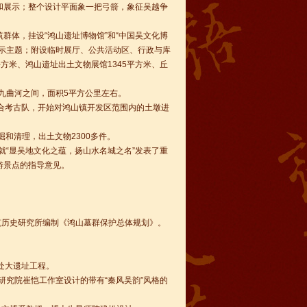
和展示；整个设计平面象一把弓箭，象征吴越争
筑群体，挂设“鸿山遗址博物馆”和“中国吴文化博
个展示主题；附设临时展厅、公共活动区、行政与库
平方米、鸿山遗址出土文物展馆1345平方米、丘
和九曲河之间，面积5平方公里左右。
联合考古队，开始对鸿山镇开发区范围内的土墩进
发掘和清理，出土文物2300多件。
时就“显吴地文化之蕴，扬山水名城之名”发表了重
游景点的指导意见。
建筑历史研究所编制《鸿山墓群保护总体规划》。
0处大遗址工程。
计研究院崔恺工作室设计的带有“秦风吴韵”风格的