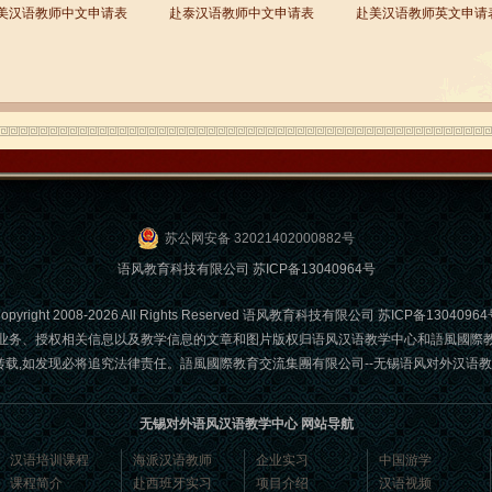
美汉语教师中文申请表
赴泰汉语教师中文申请表
赴美汉语教师英文申请
苏公网安备 32021402000882号
语风教育科技有限公司
苏ICP备13040964号
opyright 2008-2026 All Rights Reserved 语风教育科技有限公司
苏ICP备13040964
业务、授权相关信息以及教学信息的文章和图片版权归语风汉语教学中心和語風國際
发现必将追究法律责任。語風國際教育交流集團有限公司--无锡语风对外汉语教学中心 Email
无锡对外语风汉语教学中心 网站导航
汉语培训课程
海派汉语教师
企业实习
中国游学
课程简介
赴西班牙实习
项目介绍
汉语视频