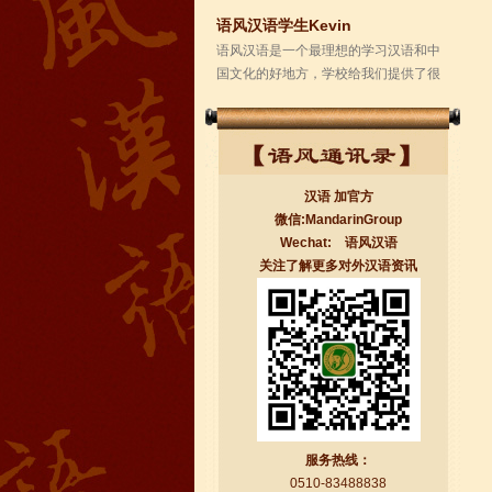
学校的环境是...
汉语 加官方
微信:MandarinGroup
Wechat: 语风汉语
关注了解更多对外汉语资讯
无锡语风汉语学校Jessie
我学习汉语已经八年了,我能听明白别人
说汉语,但是我自己说汉语却觉得说不出
口。我现在在语风汉语无锡校学习，每
天我都学习中国文化...
服务热线：
0510-83488838