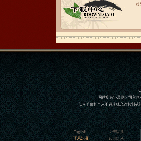
赴
语风汉语学生Brad
我叫Brad,我是澳大利亚人，我在语风
汉语学校学习汉语。我现在可以独立和
我的中国朋友说很流利的汉语。谢谢语
风汉语...
C
网站所有涉及到公司主体
任何单位和个人不得未经允许复制或转载,如
语风汉语学生Jennifer
我叫Jennifer，我非常喜欢在语风汉语无
English
关于语风
锡校学习汉语，这是一个非常好的学习
语风汉语
认识语风