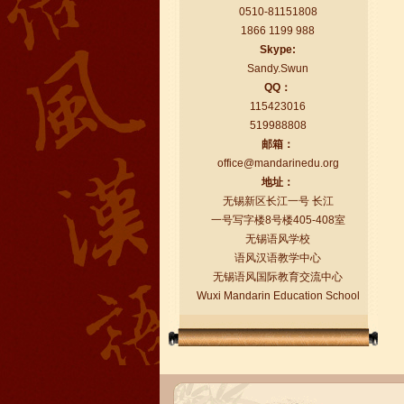
0510-81151808
1866 1199 988
Skype:
Sandy.Swun
QQ：
115423016
519988808
语风汉语学生Florent
邮箱：
我非常喜欢无锡语风汉语学校，这里真
office@mandarinedu.org
的有最简单的汉语学习方法，我学习汉
地址：
语的速度比我原来打算的快得多。我的
无锡新区长江一号 长江
汉语老师们都非常可...
一号写字楼8号楼405-408室
无锡语风学校
语风汉语教学中心
无锡语风国际教育交流中心
Wuxi Mandarin Education School