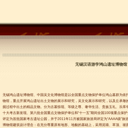
无锡汉语游学鸿山遗址博物馆
无锡鸿山遗址博物馆、中国吴文化博物馆是以全国重点文物保护单位鸿山墓群为依
物馆，重点开展鸿山遗址出土文物的展示和研究，吴文化展示和研究，以及丘承墩
掘过程中出土的精品文物。分为古墓惊现、等级之尊、奢华生活、贵族玉礼、乐库华
十大考古新发现、第六批全国重点文物保护单位和“十一五”期间全国100项重点保护
评定为首批国家考古遗址公园，并于2011年11月被国家旅游局评定为“AAAA级”旅
博物馆建筑设计理念：在充分尊重原有地形、地貌的基础上，采用泥墙、草顶、坡