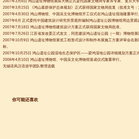
lenge day 3
2007年3月8日 鸿山遗址博物馆展陈大纲正式委托国家文物局专家库专家、复旦
2007年3月15日 《鸿山墓群保护总体规划》正式获得国家文物局批复（批准文号：文
lenge day 2
2007年4月30日 鸿山博物馆、中国吴文化博物馆开工仪式在鸿山遗址现场隆重举行
lenge day 1
2007年6月 正式委托中国建筑设计研究所景观所编制鸿山遗址公园博物馆周边景观
知
2007年7月18日 鸿山遗址博物馆建筑设计方案正式获得国家文物局批准。
到你的公司工作，请联系我们
2007年7月26日 江苏省发改委正式发文，同意建设鸿山遗址公园（一期）博物馆
常州语风HSK考点正式对外开考了，常州的考生可以在自己家门口参加汉语考试了
2007年10月9日 鸿山遗址博物馆展览工程形式设计和制作布展施工方案评审会
标。
2007年10月25日 鸿山遗址公园湿地生态保护区——梁鸿湿地公园详细规划方案
2008年4月10日 鸿山遗址博物馆、中国吴文化博物馆落成仪式隆重举行。
无锡语风汉语游学团队整理选载
你可能还喜欢