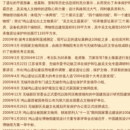
了遗址的平面形象，使墓制、形制等历史信息得到充分展示，从而突出了本体保护
霸历史，及吴地人文独特的进取心和力量；设计风格简洁大气，同时极具亲和力。
博物馆功能布局：体现为“一体两馆”、“三个展示主题”、“四个辅助功能”。即一个建
物馆”；突出“鸿山遗址出土文物展示”、“吴文化主题展示”、“邱承墩原址展示”三
房、设备机房四个辅助区。博物馆总建筑面积9139平方米，其中吴文化展馆1655
承墩原址保护特别展厅1193平方米。
2003年初 据考古勘探和遥感测定，现可认定的遗址墓葬达108处之多，处伯渎河
2003年3月 经国家文物局批准，由南京博物院考古所与无锡市锡山区文管会组成
行了抢救性考古发掘。
+ 跨文化职场通行证，2025 招生开启
2003年3月 至2004年12月，考古队为邱承墩、老虎墩、万家坟等7座土墩墓进行
2003年3月22日 江苏省常委、无锡市委书记杨卫泽在保护和弘扬吴文化专题调研
lenge day 3
要讲话，作出鸿山遗址建设用地要作调整，建设遗址公园，保护文物，开辟新的旅
2005年4月 鸿山遗址以其重大的考古价值入选“2004全国十大考古新发现”。
lenge day 2
2005年8月 无锡市政府专门成立无锡市鸿山遗址保护开发领导小组。
lenge day 1
2005年9月 无锡鸿山遗址保护规划立项正式获国家文物局批准。
知
2005年12月 无锡新区管委会正式委托以陈同滨教授领衔的中国建筑设计研究院
到你的公司工作，请联系我们
2006年5月 鸿山墓群被国务院公布为第六批全国重点文物保护单位。
常州语风HSK考点正式对外开考了，常州的考生可以在自己家门口参加汉语考试了
2006年6月26日 无锡新区吴越文化规划开发保护办公室正式挂牌成立。
2006年12月 鸿山遗址被国家文物局、财政部列入“十一五”期间国家重点建设的10
+ 跨文化职场通行证，2025 招生开启
2007年1月30日 鸿山遗址博物馆建筑设计方案专家评审会在锡召开，中国建筑设
博物馆方案一举中标。