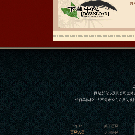
赴
语风汉语学生Brad
我叫Brad,我是澳大利亚人，我在语风
汉语学校学习汉语。我现在可以独立和
我的中国朋友说很流利的汉语。谢谢语
风汉语...
C
网站所有涉及到公司主体
任何单位和个人不得未经允许复制或转载,如
语风汉语学生Jennifer
我叫Jennifer，我非常喜欢在语风汉语无
English
关于语风
锡校学习汉语，这是一个非常好的学习
语风汉语
认识语风
汉语和交朋友的好地方。 ...