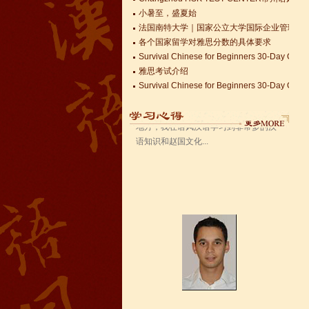
法国南特大学｜国家公立大学国际企业管理硕士 
语风汉语无锡校 Zack
各个国家留学对雅思分数的具体要求
我叫Zack,我是法国人，无锡语风汉教中
Survival Chinese for Beginners 30-Day Chal
心是一个学习中国文化和对外汉语的好
雅思考试介绍
地方，我在语风汉语学习到非常多的汉
Survival Chinese for Beginners 30-Day Chal
语知识和赵国文化...
Survival Chinese for Beginners 30-Day Chal
关于HSK3-6级，HSKK各级考试报名照片的通
国际实习生企业招募 ，如果你希望外国实习生
Changzhou HSK TEST CENTER
语风汉语学生Kevin
语风汉语是一个最理想的学习汉语和中
国文化的好地方，学校给我们提供了很
多的汉语活动和学习中国文化的机会，