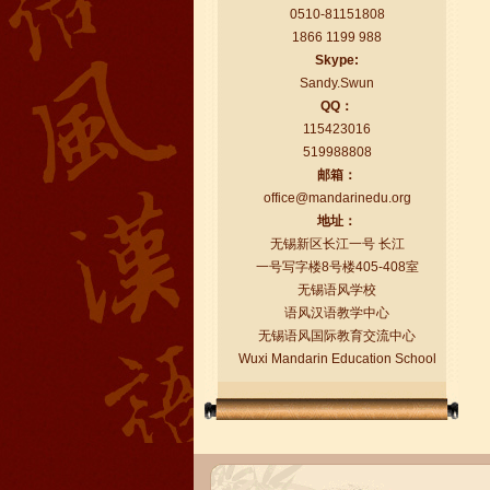
0510-81151808
1866 1199 988
Skype:
Sandy.Swun
QQ：
115423016
519988808
语风汉语学生Florent
邮箱：
我非常喜欢无锡语风汉语学校，这里真
office@mandarinedu.org
的有最简单的汉语学习方法，我学习汉
地址：
语的速度比我原来打算的快得多。我的
无锡新区长江一号 长江
汉语老师们都非常可...
一号写字楼8号楼405-408室
无锡语风学校
语风汉语教学中心
无锡语风国际教育交流中心
Wuxi Mandarin Education School