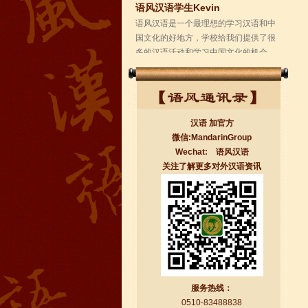
学校的环境是...
汉语 加官方
微信:MandarinGroup
Wechat: 语风汉语
关注了解更多对外汉语资讯
无锡语风汉语学校Jessie
我学习汉语已经八年了,我能听明白别人
说汉语,但是我自己说汉语却觉得说不出
口。我现在在语风汉语无锡校学习，每
天我都学习中国文化...
服务热线：
0510-83488838