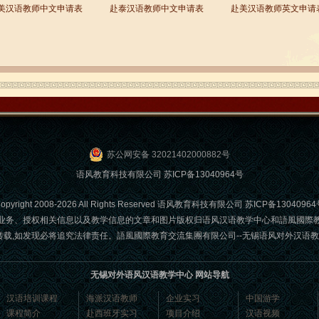
美汉语教师中文申请表
赴泰汉语教师中文申请表
赴美汉语教师英文申请
苏公网安备 32021402000882号
语风教育科技有限公司
苏ICP备13040964号
opyright 2008-2026 All Rights Reserved 语风教育科技有限公司
苏ICP备13040964
业务、授权相关信息以及教学信息的文章和图片版权归语风汉语教学中心和語風國際
发现必将追究法律责任。語風國際教育交流集團有限公司--无锡语风对外汉语教学中心 Email
无锡对外语风汉语教学中心 网站导航
汉语培训课程
海派汉语教师
企业实习
中国游学
课程简介
赴西班牙实习
项目介绍
汉语视频