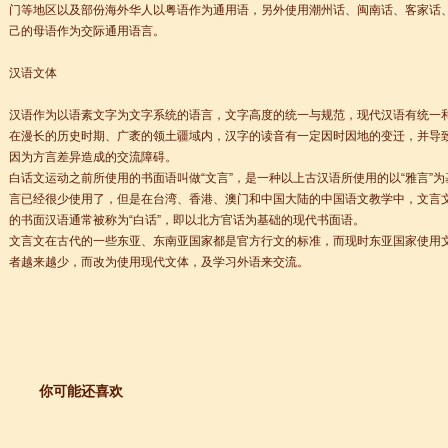
门等地区以及部份海外华人以粤语作为通用语，另外使用潮州话、闽南话、客家话
己的母语作为交际通用语言。
汉语文体
汉语作为以语素文字为文字系统的语言，文字高度的统一与规范，现代汉语有统一
在漫长的历史时期、广袤的领土疆域内，汉字的读音有一定因时因地的变迁，并导
因为方言差异造成的交流障碍。
白话文运动之前所使用的书面语叫做“文言”，是一种以上古汉语所使用的以“雅言”
言已经很少使用了，但是在台湾、香港、澳门和中国大陆的中国语文教学中，文言
的书面汉语通常被称为“白话”，即以北方官话为基础的现代书面语。
文言文在古代的一些东亚、东南亚国家都是官方行文的标准，而现时东亚国家使用
+ 跨文化职场通行证，2025 招生开启
者越来越少，而改为使用现代文体，及学习外语来交流。
lenge day 3
lenge day 2
lenge day 1
知
你可能还喜欢
到你的公司工作，请联系我们
常州语风HSK考点正式对外开考了，常州的考生可以在自己家门口参加汉语考试了