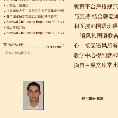
小暑至，盛夏始
教育平台严格规范
法国南特大学｜国家公立大学国际企业管理硕士 + 跨文化职场通行证，2025 招
语风汉语无锡校 Zack
各个国家留学对雅思分数的具体要求
与支持,结合韩老
我叫Zack,我是法国人，无锡语风汉教中
Survival Chinese for Beginners 30-Day Challenge day 3
心是一个学习中国文化和对外汉语的好
雅思考试介绍
和面授韩国语班课
地方，我在语风汉语学习到非常多的汉
Survival Chinese for Beginners 30-Day Challenge day 2
语知识和赵国文化...
Survival Chinese for Beginners 30-Day Challenge day 1
语风韩国语联合
关于HSK3-6级，HSKK各级考试报名照片的通知
心，接受语风所有
国际实习生企业招募 ，如果你希望外国实习生到你的公司工作，请联系我们
Changzhou HSK TEST CENTER常州语风HSK考点正式对外开考了，常
教学中心得到您
摘自百度文库常州
你可能还喜欢
语风汉语学生Kevin
语风汉语是一个最理想的学习汉语和中
国文化的好地方，学校给我们提供了很
多的汉语活动和学习中国文化的机会，