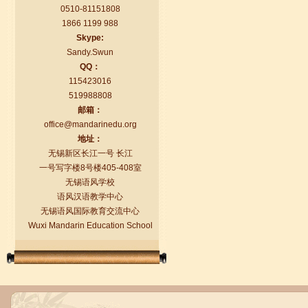
0510-81151808
1866 1199 988
Skype:
Sandy.Swun
QQ：
115423016
519988808
邮箱：
语风汉语学生Florent
office@mandarinedu.org
我非常喜欢无锡语风汉语学校，这里真
地址：
的有最简单的汉语学习方法，我学习汉
无锡新区长江一号 长江
语的速度比我原来打算的快得多。我的
一号写字楼8号楼405-408室
汉语老师们都非常可...
无锡语风学校
语风汉语教学中心
无锡语风国际教育交流中心
Wuxi Mandarin Education School