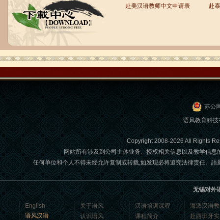
赴美汉语教师中文申请表
赴
语风汉语学生Brad
我叫Brad,我是澳大利亚人，我在语风
汉语学校学习汉语。我现在可以独立和
我的中国朋友说很流利的汉语。谢谢语
风汉语...
苏公网
语风教育科技
Copyright 2008-2026 All Ri
网站所有涉及到公司主体业务、授权相关信息以及教学信息
任何单位和个人不得未经允许复制或转载,如发现必将追究法律责任。語風國際教育交
无锡对外
语风汉语学生Jennifer
我叫Jennifer，我非常喜欢在语风汉语无
English
关于语风
汉语培训课程
海派汉语教
锡校学习汉语，这是一个非常好的学习
语风汉语
认识语风
课程简介
赴西班牙实