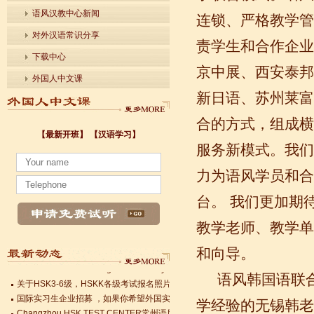
语风汉教中心新闻
连锁、严格教学管
对外汉语常识分享
责学生和合作企业
下载中心
京中展、西安泰邦
外国人中文课
新日语、苏州莱富
合的方式，组成横
【最新开班】
【汉语学习】
服务新模式。我们
小暑至，盛夏始
力为语风学员和合
法国南特大学｜国家公立大学国际企业管理硕士 + 跨文化职场通行证，2025 招
台。 我们更加期
各个国家留学对雅思分数的具体要求
Survival Chinese for Beginners 30-Day Challenge day 3
教学老师、教学单
雅思考试介绍
Survival Chinese for Beginners 30-Day Challenge day 2
和向导。
Survival Chinese for Beginners 30-Day Challenge day 1
关于HSK3-6级，HSKK各级考试报名照片的通知
语风韩国语联合教
国际实习生企业招募 ，如果你希望外国实习生到你的公司工作，请联系我们
Changzhou HSK TEST CENTER常州语风HSK考点正式对外开考了，常
学经验的无锡韩老