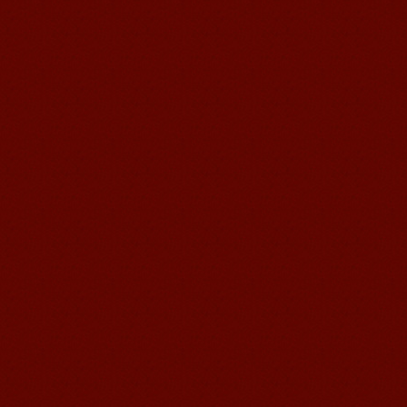
语风汉语我的无锡学习汉语之路
Cherry Queen 中文名： 钱沫以 年龄：
10岁 级别：无锡语风汉语初级08C班 获
奖： 第二届“敦煌杯”全国二胡...