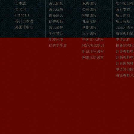
汉语和交朋友的好地方。 ...
日本語
语风团队
私教课程
实习项目介
한국어
语风优势
公司课程
政府支持
Français
选择语风
密集课程
项目周期
芥川日本语
优秀教师
儿童汉语
项目收获
外国语中心
语风荣誉
学期课程
西班牙语言
学生签证
汉字课程
海派教师简
学校环境
中国文化讲座
申请流程
优秀学生展
HSK考试培训
最新需求职
听说读写课程
赴美教师申
网络汉语课堂
赴韩教师申
赴泰国教师
申请其他国
海派教师风
无锡语风汉语优秀汉语学生
Victoria
维多利亚Victoria，来自德国的一位11岁
的小女孩 ,现读于语风汉语高级2AII班。
自2011年3月Victoria进入语风汉语这个
大家庭，不知...