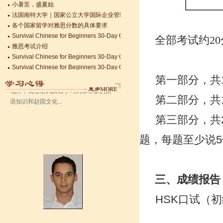
法国南特大学｜国家公立大学国际企业管理硕士 + 跨文化职场通行证，2025 招
各个国家留学对雅思分数的具体要求
语风汉语无锡校 Zack
Survival Chinese for Beginners 30-Day Challenge day 3
我叫Zack,我是法国人，无锡语风汉教中
全部考试约20
雅思考试介绍
心是一个学习中国文化和对外汉语的好
Survival Chinese for Beginners 30-Day Challenge day 2
地方，我在语风汉语学习到非常多的汉
Survival Chinese for Beginners 30-Day Challenge day 1
语知识和赵国文化...
关于HSK3-6级，HSKK各级考试报名照片的通知
第一部分，共
国际实习生企业招募 ，如果你希望外国实习生到你的公司工作，请联系我们
Changzhou HSK TEST CENTER常州语风HSK考点正式对外开考了，常
第二部分，共
第三部分，共
题，每题至少说
5
三、成绩报告
语风汉语学生Kevin
HSK
口试
（
初
语风汉语是一个最理想的学习汉语和中
国文化的好地方，学校给我们提供了很