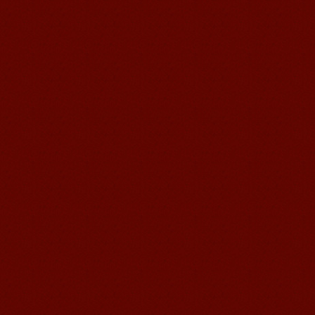
语风汉语我的无锡学习汉语之路
Cherry Queen 中文名： 钱沫以 年龄：
10岁 级别：无锡语风汉语初级08C班 获
奖： 第二届“敦煌杯”全国二胡...