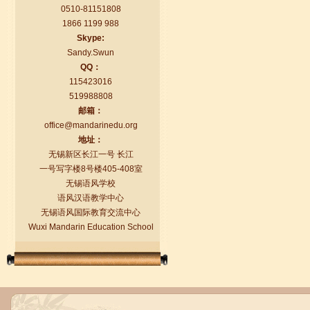
0510-81151808
1866 1199 988
Skype:
Sandy.Swun
QQ：
115423016
519988808
邮箱：
语风汉语学生Florent
office@mandarinedu.org
我非常喜欢无锡语风汉语学校，这里真
地址：
的有最简单的汉语学习方法，我学习汉
无锡新区长江一号 长江
语的速度比我原来打算的快得多。我的
一号写字楼8号楼405-408室
汉语老师们都非常可...
无锡语风学校
语风汉语教学中心
无锡语风国际教育交流中心
Wuxi Mandarin Education School