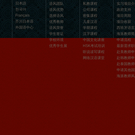
日本語
语风团队
私教课程
实习项目介
汉语和交朋友的好地方。 ...
한국어
语风优势
公司课程
政府支持
Français
选择语风
密集课程
项目周期
芥川日本语
优秀教师
儿童汉语
项目收获
外国语中心
语风荣誉
学期课程
西班牙语言
学生签证
汉字课程
海派教师简
学校环境
中国文化讲座
申请流程
优秀学生展
HSK考试培训
最新需求职
听说读写课程
赴美教师申
网络汉语课堂
赴韩教师申
赴泰国教师
申请其他国
海派教师风
无锡语风汉语优秀汉语学生
Victoria
维多利亚Victoria，来自德国的一位11岁
的小女孩 ,现读于语风汉语高级2AII班。
自2011年3月Victoria进入语风汉语这个
大家庭，不知...