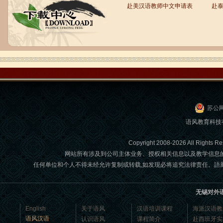
赴美汉语教师中文申请表
赴
语风汉语学生Brad
我叫Brad,我是澳大利亚人，我在语风
汉语学校学习汉语。我现在可以独立和
我的中国朋友说很流利的汉语。谢谢语
风汉语...
苏公网
语风教育科技
Copyright 2008-2026 All Ri
网站所有涉及到公司主体业务、授权相关信息以及教学信息
任何单位和个人不得未经允许复制或转载,如发现必将追究法律责任。語風國際教育交
无锡对外
语风汉语学生Jennifer
English
关于语风
汉语培训课程
海派汉语教
我叫Jennifer，我非常喜欢在语风汉语无
语风汉语
认识语风
课程简介
赴西班牙实
锡校学习汉语，这是一个非常好的学习