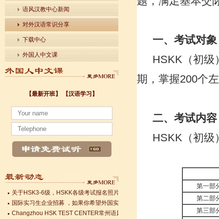
题，满足基本交
语风汉教中心新闻
对外汉语常识分享
一、考试对象
下载中心
外国人中文课
HSKK
（初级
期，掌握
200
个左
【最新开班】
【汉语学习】
小暑至，盛夏始
二、考试内容
法国南特大学｜国家公立大学国际企业管理硕士 + 跨文化职场通行证，2025 招
各个国家留学对雅思分数的具体要求
HSKK
（初级
Survival Chinese for Beginners 30-Day Challenge day 3
雅思考试介绍
Survival Chinese for Beginners 30-Day Challenge day 2
Survival Chinese for Beginners 30-Day Challenge day 1
关于HSK3-6级，HSKK各级考试报名照片的通知
第一部
国际实习生企业招募 ，如果你希望外国实习生到你的公司工作，请联系我们
第二部
Changzhou HSK TEST CENTER常州语风HSK考点正式对外开考了，常
第三部
小暑至，盛夏始