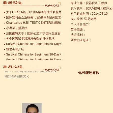
专业主修：仪器仪表工程师
Survival Chinese for Beginners 30-Day Challenge day 1
实习意向：仪表&控制工程师,
关于HSK3-6级，HSKK各级考试报名照片的通知
实习起止时间：2014.04-10
国际实习生企业招募 ，如果你希望外国实习生到你的公司工作，请联系我们
实习经历: 详见简历
Changzhou HSK TEST CENTER常州语风HSK考点正式对外开考了，常
个人语言能力:
小暑至，盛夏始
英语高级；
法国南特大学｜国家公立大学国际企业管理硕士 + 跨文化职场通行证，2025 招
法语流利；
各个国家留学对雅思分数的具体要求
语风汉语无锡校 Zack
阿拉伯语母语；
Survival Chinese for Beginners 30-Day Challenge day 3
我叫Zack,我是法国人，无锡语风汉教中
雅思考试介绍
心是一个学习中国文化和对外汉语的好
Survival Chinese for Beginners 30-Day Challenge day 2
地方，我在语风汉语学习到非常多的汉
Survival Chinese for Beginners 30-Day Challenge day 1
语知识和赵国文化...
关于HSK3-6级，HSKK各级考试报名照片的通知
国际实习生企业招募 ，如果你希望外国实习生到你的公司工作，请联系我们
Changzhou HSK TEST CENTER常州语风HSK考点正式对外开考了，常
你可能还喜欢