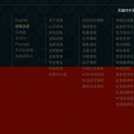
无锡对外
语风汉语学生Jennifer
English
关于语风
汉语培训课程
海派汉语教
我叫Jennifer，我非常喜欢在语风汉语无
语风汉语
认识语风
课程简介
赴西班牙实
日本語
锡校学习汉语，这是一个非常好的学习
语风团队
私教课程
实习项目介
한국어
语风优势
公司课程
政府支持
汉语和交朋友的好地方。 ...
Français
选择语风
密集课程
项目周期
芥川日本语
优秀教师
儿童汉语
项目收获
外国语中心
语风荣誉
学期课程
西班牙语言
学生签证
汉字课程
海派教师简
学校环境
中国文化讲座
申请流程
优秀学生展
HSK考试培训
最新需求职
听说读写课程
赴美教师申
网络汉语课堂
赴韩教师申
赴泰国教师
申请其他国
海派教师风
无锡语风汉语优秀汉语学生
Victoria