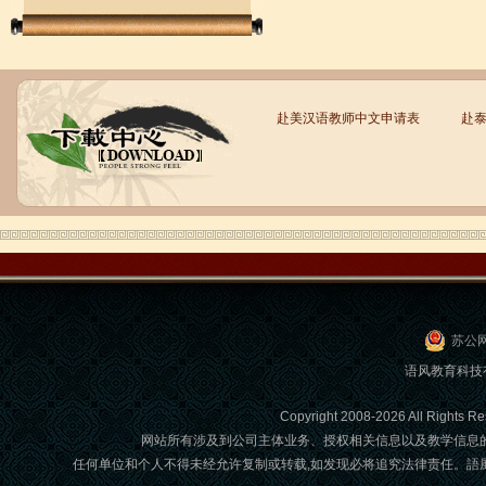
赴美汉语教师中文申请表
赴
语风汉语学生Brad
我叫Brad,我是澳大利亚人，我在语风
汉语学校学习汉语。我现在可以独立和
我的中国朋友说很流利的汉语。谢谢语
风汉语...
苏公网
语风教育科技
Copyright 2008-2026 All Ri
网站所有涉及到公司主体业务、授权相关信息以及教学信息
任何单位和个人不得未经允许复制或转载,如发现必将追究法律责任。語風國際教育交