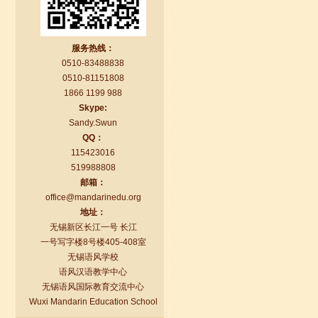
口。我现在在语风汉语无锡校学习，每
天我都学习中国文化...
服务热线：
0510-83488838
0510-81151808
1866 1199 988
Skype:
Sandy.Swun
QQ：
115423016
519988808
邮箱：
office@mandarinedu.org
语风汉语学生Florent
地址：
我非常喜欢无锡语风汉语学校，这里真
无锡新区长江一号 长江
的有最简单的汉语学习方法，我学习汉
一号写字楼8号楼405-408室
语的速度比我原来打算的快得多。我的
无锡语风学校
汉语老师们都非常可...
语风汉语教学中心
无锡语风国际教育交流中心
Wuxi Mandarin Education School