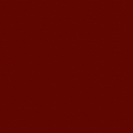
维多利亚Victoria，来自德国的一位11岁
的小女孩 ,现读于语风汉语高级2AII班。
自2011年3月Victoria进入语风汉语这个
大家庭，不知...
语风汉语我的无锡学习汉语之路
Cherry Queen 中文名： 钱沫以 年龄：
10岁 级别：无锡语风汉语初级08C班 获
奖： 第二届“敦煌杯”全国二胡...