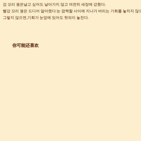
강 꼬리 꿩은날고 싶어도 날아가지 않고 여전히 새장에 갇혔다.
빨강 꼬리 꿩은 드디어 알아챘다:눈 깜짝할 사이에 지나가 버리는 기회를 놓치지 않
그렇지 않으면,기회가 눈앞에 있어도 헛되이 놓친다.
你可能还喜欢