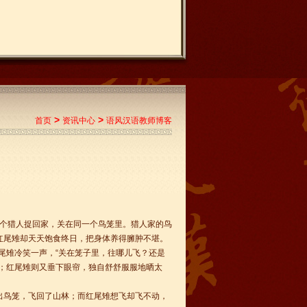
>
>
首页
资讯中心
语风汉语教师博客
个猎人捉回家，关在同一个鸟笼里。猎人家的鸟
红尾雉却天天饱食终日，把身体养得臃肿不堪。
尾雉冷笑一声，“关在笼子里，往哪儿飞？还是
；红尾雉则又垂下眼帘，独自舒舒服服地晒太
鸟笼，飞回了山林；而红尾雉想飞却飞不动，