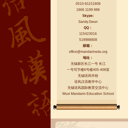
0510-81151808
1866 1199 988
Skype:
Sandy.Swun
QQ：
115423016
519988808
语风汉语学生Florent
邮箱：
我非常喜欢无锡语风汉语学校，这里真
office@mandarinedu.org
的有最简单的汉语学习方法，我学习汉
地址：
语的速度比我原来打算的快得多。我的
无锡新区长江一号 长江
汉语老师们都非常可...
一号写字楼8号楼405-408室
无锡语风学校
语风汉语教学中心
无锡语风国际教育交流中心
Wuxi Mandarin Education School