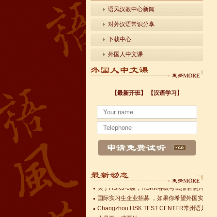
语风汉教中心新闻
对外汉语常识分享
下载中心
外国人中文课
【最新开班】
【汉语学习】
小暑至，盛夏始
法国南特大学｜国家公立大学国际企业管理硕士 
各个国家留学对雅思分数的具体要求
Survival Chinese for Beginners 30-Day Chal
雅思考试介绍
Survival Chinese for Beginners 30-Day Chal
Survival Chinese for Beginners 30-Day Chal
关于HSK3-6级，HSKK各级考试报名照片的通
国际实习生企业招募 ，如果你希望外国实习生
Changzhou HSK TEST CENTER
小暑至，盛夏始