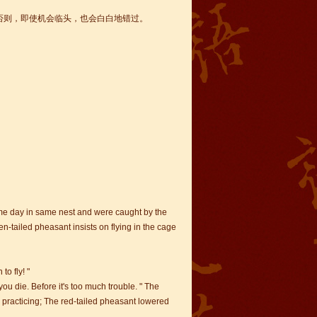
则，即使机会临头，也会白白地错过。
ame day in same nest and were caught by the
-tailed pheasant insists on flying in the cage
to fly! "
ou die. Before it's too much trouble. " The
 practicing; The red-tailed pheasant lowered