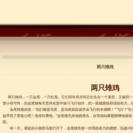
两只雉鸡
两只雉鸡
两只雉鸡，一只金尾，一只红尾。它们同年同月同日出生在一个巢里，又被同一
笼小得可怜，但金尾雉每天坚持在笼中操习飞行动作，把一双翅膀练得强劲有力。
金尾雉规劝道：“咱们都是鸟类，是鸟类就应该学会飞行的本领啊！”“飞行？”红
趁早死了那条心吧！免得白费劲。”金尾雉无奈地摇摇头，自管扇动着翅膀继续操练
阳。
有一天，调皮的小猫把鸟笼打开了，金尾雉凭着一对强劲有力的翅膀，迅速冲出