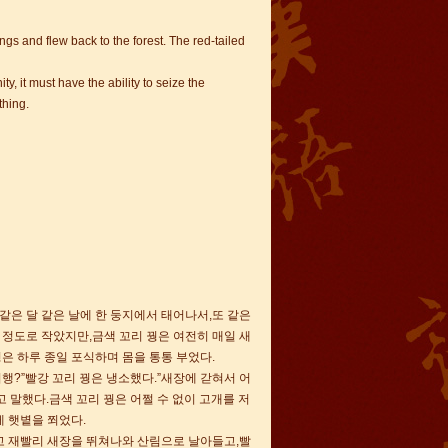
ngs and flew back to the forest. The red-tailed
y, it must have the ability to seize the
 missed for nothing.
같은 달 같은 날에 한 둥지에서 태어나서,또 같은
정도로 작았지만,금색 꼬리 꿩은 여전히 매일 새
은 하루 종일 포식하며 몸을 통통 부었다.
행?”빨강 꼬리 꿩은 냉소했다.”새장에 갇혀서 어
 말했다.금색 꼬리 꿩은 어쩔 수 없이 고개를 저
게 햇볕을 쬐었다.
고 재빨리 새장을 뛰쳐나와 산림으로 날아들고,빨