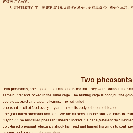
仍被关进了鸟笼。
红尾雉到底明白了：要想不错过稍纵即逝的机会，必须具备抓住机会的本领。否
+ 跨文化职场通行证，2025 招生开启
Two pheasants
lenge day 3
Two pheasants, one is golden tail and one is red tail. They were Bornean the s
same hunter and locked in the same cage. The hunting cage is poor, but the golden
lenge day 2
every day, practicing a pair of wings. The red-tailed
lenge day 1
pheasant is full of food every day and raises its body to become bloated.
知
The gold-tailed pheasant advised: "We are all birds. It is the ability of birds to learn 
到你的公司工作，请联系我们
"Flying? "The red-tailed pheasant sneers," locked in a cage, where to fly? Before y
常州语风HSK考点正式对外开考了，常州的考生可以在自己家门口参加汉语考试了
gold-tailed pheasant reluctantly shook his head and fanned his wings to continue
its eyes and basked in the sun alone.