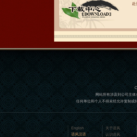
赴
语风汉语学生Brad
我叫Brad,我是澳大利亚人，我在语风
汉语学校学习汉语。我现在可以独立和
我的中国朋友说很流利的汉语。谢谢语
风汉语...
C
网站所有涉及到公司主体
任何单位和个人不得未经允许复制或转载,如
语风汉语学生Jennifer
我叫Jennifer，我非常喜欢在语风汉语无
English
关于语风
锡校学习汉语，这是一个非常好的学习
语风汉语
认识语风
汉语和交朋友的好地方。 ...