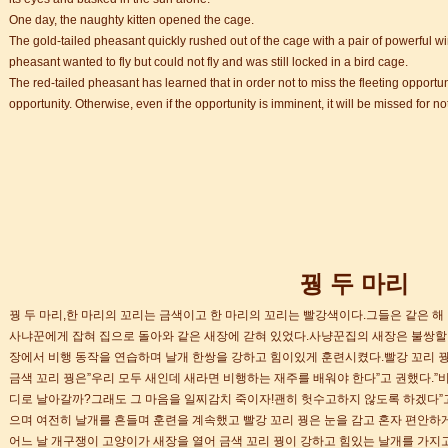
+ 跨文化职场通行证，2025 招生开启
One day, the naughty kitten opened the cage.
The gold-tailed pheasant quickly rushed out of the cage with a pair of powerful wi
lenge day 3
pheasant wanted to fly but could not fly and was still locked in a bird cage.
The red-tailed pheasant has learned that in order not to miss the fleeting opportunit
lenge day 2
opportunity. Otherwise, even if the opportunity is imminent, it will be
lenge day 1
知
到你的公司工作，请联系我们
常州语风HSK考点正式对外开考了，常州的考生可以在自己家门口参加汉语考试了
꿩 두 마리
꿩 두 마리,한 마리의 꼬리는 금색이고 한 마리의 꼬리는 빨강색이다.그들은 같은 해 
사냐꾼에게 잡혀 집으로 돌아와 같은 새장에 갇혀 있었다.사냥꾼집의 새장은 불쌍할 
장에서 비행 동작을 연습하며 날개 한쌍을 강하고 힘이있게 훈련시켰다.빨강 꼬리 꿩
금색 꼬리 꿩은”우리 모두 새인데 새라면 비행하는 재주를 배워야 한다”고 권했다.”비
디로 날아갈까?그래도 그 마음을 일찌감치 죽이자!괜히 헛수고하지 않도록 하겠다”고
으며 여전히 날개를 흔들며 훈련을 계속했고 빨강 꼬리 꿩은 눈을 감고 혼자 편안하
어느 날 개구쟁이 고양이가 새장을 열어 금색 꼬리 꿩이 강하고 힘있는 날개를 가지