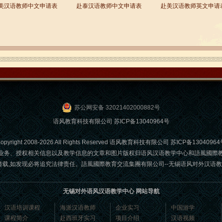
美汉语教师中文申请表
赴泰汉语教师中文申请表
赴美汉语教师英文申请
苏公网安备 32021402000882号
语风教育科技有限公司
苏ICP备13040964号
opyright 2008-2026 All Rights Reserved 语风教育科技有限公司
苏ICP备13040964
业务、授权相关信息以及教学信息的文章和图片版权归语风汉语教学中心和語風國際
发现必将追究法律责任。語風國際教育交流集團有限公司--无锡语风对外汉语教学中心 Email
无锡对外语风汉语教学中心 网站导航
汉语培训课程
海派汉语教师
企业实习
中国游学
课程简介
赴西班牙实习
项目介绍
汉语视频