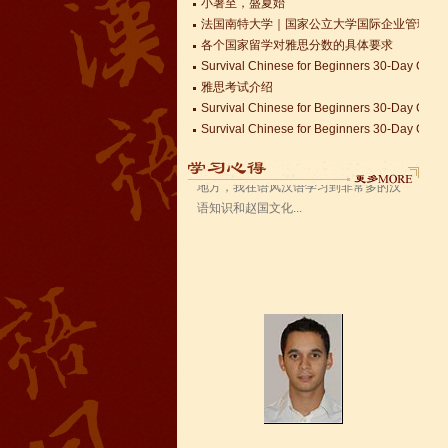
法国南特大学｜国家公立大学国际企业管理硕士 
语风汉语无锡校 Zack
各个国家留学对雅思分数的具体要求
Survival Chinese for Beginners 30-Day Chal
我叫Zack,我是法国人，无锡语风汉教中
雅思考试介绍
心是一个学习中国文化和对外汉语的好
Survival Chinese for Beginners 30-Day Chal
地方，我在语风汉语学习到非常多的汉
Survival Chinese for Beginners 30-Day Chal
语知识和赵国文化...
关于HSK3-6级，HSKK各级考试报名照片的通
国际实习生企业招募 ，如果你希望外国实习生
Changzhou HSK TEST CENTER
语风汉语学生Kevin
语风汉语是一个最理想的学习汉语和中
国文化的好地方，学校给我们提供了很
多的汉语活动和学习中国文化的机会，