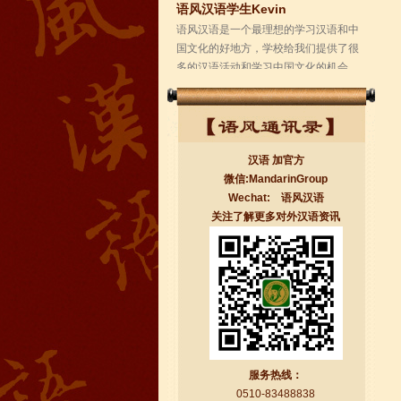
学校的环境是...
汉语 加官方
微信:MandarinGroup
Wechat: 语风汉语
关注了解更多对外汉语资讯
无锡语风汉语学校Jessie
我学习汉语已经八年了,我能听明白别人
说汉语,但是我自己说汉语却觉得说不出
口。我现在在语风汉语无锡校学习，每
天我都学习中国文化...
服务热线：
0510-83488838