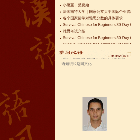
法国南特大学｜国家公立大学国际企业管理硕士 
语风汉语无锡校 Zack
各个国家留学对雅思分数的具体要求
我叫Zack,我是法国人，无锡语风汉教中
Survival Chinese for Beginners 30-Day Chal
心是一个学习中国文化和对外汉语的好
雅思考试介绍
地方，我在语风汉语学习到非常多的汉
Survival Chinese for Beginners 30-Day Chal
语知识和赵国文化...
Survival Chinese for Beginners 30-Day Chal
关于HSK3-6级，HSKK各级考试报名照片的通
国际实习生企业招募 ，如果你希望外国实习生
Changzhou HSK TEST CENTER
语风汉语学生Kevin
语风汉语是一个最理想的学习汉语和中
国文化的好地方，学校给我们提供了很
多的汉语活动和学习中国文化的机会，