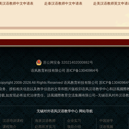
美汉语教师中文申请表
赴泰汉语教师中文申请表
赴美汉语教师英文申请
苏公网安备 32021402000882号
语风教育科技有限公司
苏ICP备13040964号
opyright 2008-2026 All Rights Reserved 语风教育科技有限公司
苏ICP备13040964
业务、授权相关信息以及教学信息的文章和图片版权归语风汉语教学中心和語風國際
发现必将追究法律责任。語風國際教育交流集團有限公司--无锡语风对外汉语教学中心 Email
无锡对外语风汉语教学中心 网站导航
汉语培训课程
海派汉语教师
企业实习
中国游学
课程简介
赴西班牙实习
项目介绍
汉语视频