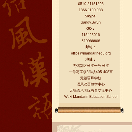
0510-81151808
1866 1199 988
Skype:
Sandy.Swun
QQ：
115423016
519988808
语风汉语学生Florent
邮箱：
我非常喜欢无锡语风汉语学校，这里真
office@mandarinedu.org
的有最简单的汉语学习方法，我学习汉
地址：
语的速度比我原来打算的快得多。我的
无锡新区长江一号 长江
汉语老师们都非常可...
一号写字楼8号楼405-408室
无锡语风学校
语风汉语教学中心
无锡语风国际教育交流中心
Wuxi Mandarin Education School