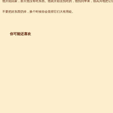
他开始回家，那天他没有吃东西。他就开始去找吃的，他找到苹果，很高兴地把它
不要把好东西扔掉，换个时候你会觉得它们大有用处。
你可能还喜欢
+ 跨文化职场通行证，2025 招生开启
lenge day 3
lenge day 2
lenge day 1
知
到你的公司工作，请联系我们
常州语风HSK考点正式对外开考了，常州的考生可以在自己家门口参加汉语考试了