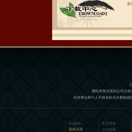
赴
语风汉语学生Brad
我叫Brad,我是澳大利亚人，我在语风
汉语学校学习汉语。我现在可以独立和
我的中国朋友说很流利的汉语。谢谢语
风汉语...
C
网站所有涉及到公司主体
任何单位和个人不得未经允许复制或转载,如
语风汉语学生Jennifer
我叫Jennifer，我非常喜欢在语风汉语无
English
关于语风
锡校学习汉语，这是一个非常好的学习
语风汉语
认识语风