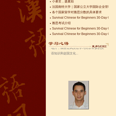
法国南特大学｜国家公立大学国际企业管理硕士 
语风汉语无锡校 Zack
各个国家留学对雅思分数的具体要求
我叫Zack,我是法国人，无锡语风汉教中
Survival Chinese for Beginners 30-Day Chal
心是一个学习中国文化和对外汉语的好
雅思考试介绍
地方，我在语风汉语学习到非常多的汉
Survival Chinese for Beginners 30-Day Chal
语知识和赵国文化...
Survival Chinese for Beginners 30-Day Chal
关于HSK3-6级，HSKK各级考试报名照片的通
国际实习生企业招募 ，如果你希望外国实习生
Changzhou HSK TEST CENTER
语风汉语学生Kevin
语风汉语是一个最理想的学习汉语和中
国文化的好地方，学校给我们提供了很
多的汉语活动和学习中国文化的机会，