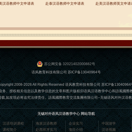
美汉语教师中文申请表
赴泰汉语教师中文申请表
赴美汉语教师英文申请
苏公网安备 32021402000882号
语风教育科技有限公司
苏ICP备13040964号
opyright 2008-2026 All Rights Reserved 语风教育科技有限公司
苏ICP备13040964
业务、授权相关信息以及教学信息的文章和图片版权归语风汉语教学中心和語風國際
发现必将追究法律责任。語風國際教育交流集團有限公司--无锡语风对外汉语教学中心 Email
无锡对外语风汉语教学中心 网站导航
汉语培训课程
海派汉语教师
企业实习
中国游学
课程简介
赴西班牙实习
项目介绍
汉语视频