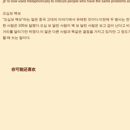
步”is now used metaphorically to criticize people who have the same problems as 
오십보 백보
“오십보 백보”라는 말은 중국 고대의 이야기에서 유래한 것이다.이전에 두 병사는 전
한 사람은 100보 달렸다.오십 보 달린 사람이 백 보 달린 사람은 보고 겁이 난다고
거리를 달리기만 하였다.이 말은 다른 사람과 똑같은 결점을 가지고 있지만 그 정도
할 때 쓰는 말이다.
你可能还喜欢
+ 跨文化职场通行证，2025 招生开启
lenge day 3
lenge day 2
lenge day 1
知
到你的公司工作，请联系我们
常州语风HSK考点正式对外开考了，常州的考生可以在自己家门口参加汉语考试了