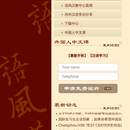
语风汉教中心新闻
对外汉语常识分享
下载中心
外国人中文课
【最新开班】
【汉语学习】
小暑至，盛夏始
法国南特大学｜国家公立大学国际企业管理硕士 
各个国家留学对雅思分数的具体要求
Survival Chinese for Beginners 30-Day Chal
雅思考试介绍
Survival Chinese for Beginners 30-Day Chal
Survival Chinese for Beginners 30-Day Chal
关于HSK3-6级，HSKK各级考试报名照片的通
国际实习生企业招募 ，如果你希望外国实习生
Changzhou HSK TEST CENTER
小暑至，盛夏始