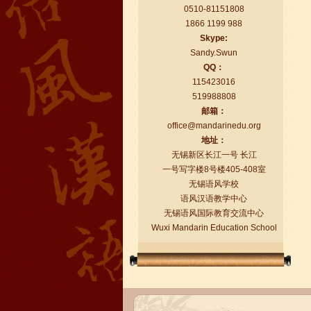
0510-81151808
1866 1199 988
Skype:
Sandy.Swun
QQ：
115423016
519988808
语风汉语学生Florent
邮箱：
我非常喜欢无锡语风汉语学校，这里真
office@mandarinedu.org
的有最简单的汉语学习方法，我学习汉
地址：
语的速度比我原来打算的快得多。我的
无锡新区长江一号 长江
汉语老师们都非常可...
一号写字楼8号楼405-408室
无锡语风学校
语风汉语教学中心
无锡语风国际教育交流中心
Wuxi Mandarin Education School