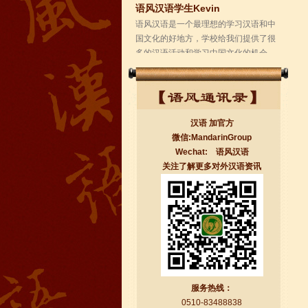
学校的环境是...
汉语 加官方
微信:MandarinGroup
Wechat: 语风汉语
关注了解更多对外汉语资讯
无锡语风汉语学校Jessie
我学习汉语已经八年了,我能听明白别人
说汉语,但是我自己说汉语却觉得说不出
口。我现在在语风汉语无锡校学习，每
天我都学习中国文化...
服务热线：
0510-83488838