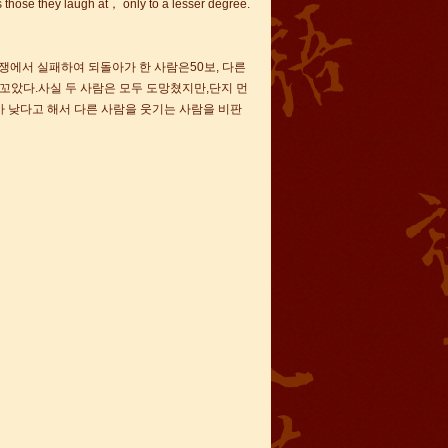
those they laugh at， only to a lesser degree.
쟁에서 실패하여 되돌아가 한 사람은50보, 다른
 비꼬았다.사실 두 사람은 모두 도망쳤지만,단지 먼
가 낮다고 해서 다른 사람을 웃기는 사람을 비판