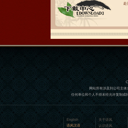
赴
语风汉语学生Brad
我叫Brad,我是澳大利亚人，我在语风
汉语学校学习汉语。我现在可以独立和
我的中国朋友说很流利的汉语。谢谢语
风汉语...
C
网站所有涉及到公司主体
任何单位和个人不得未经允许复制或转载,如
语风汉语学生Jennifer
我叫Jennifer，我非常喜欢在语风汉语无
English
关于语风
锡校学习汉语，这是一个非常好的学习
语风汉语
认识语风
汉语和交朋友的好地方。 ...