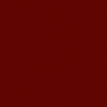
语风汉语我的无锡学习汉语之路
Cherry Queen 中文名： 钱沫以 年龄：
10岁 级别：无锡语风汉语初级08C班 获
奖： 第二届“敦煌杯”全国二胡...