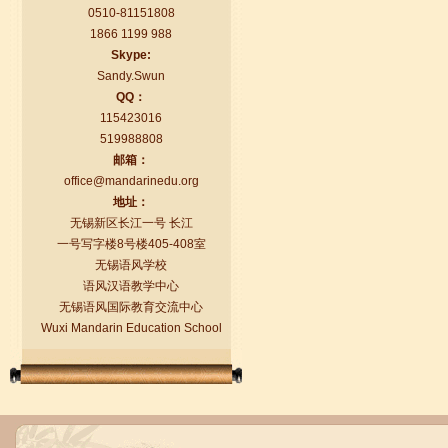
0510-81151808
1866 1199 988
Skype:
Sandy.Swun
QQ：
115423016
519988808
邮箱：
语风汉语学生Florent
office@mandarinedu.org
我非常喜欢无锡语风汉语学校，这里真
地址：
的有最简单的汉语学习方法，我学习汉
无锡新区长江一号 长江
语的速度比我原来打算的快得多。我的
一号写字楼8号楼405-408室
汉语老师们都非常可...
无锡语风学校
语风汉语教学中心
无锡语风国际教育交流中心
Wuxi Mandarin Education School