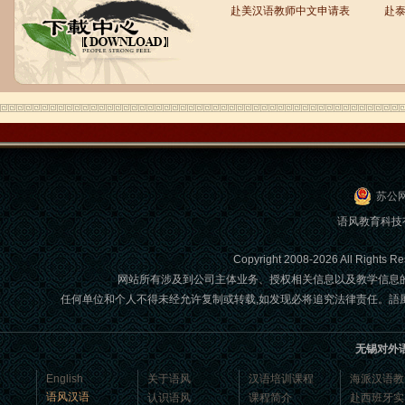
赴美汉语教师中文申请表
赴
语风汉语学生Brad
我叫Brad,我是澳大利亚人，我在语风
汉语学校学习汉语。我现在可以独立和
我的中国朋友说很流利的汉语。谢谢语
风汉语...
苏公网
语风教育科技
Copyright 2008-2026 All Ri
网站所有涉及到公司主体业务、授权相关信息以及教学信息
任何单位和个人不得未经允许复制或转载,如发现必将追究法律责任。語風國際教育交
无锡对外
语风汉语学生Jennifer
English
关于语风
汉语培训课程
海派汉语教
我叫Jennifer，我非常喜欢在语风汉语无
语风汉语
认识语风
课程简介
赴西班牙实
锡校学习汉语，这是一个非常好的学习