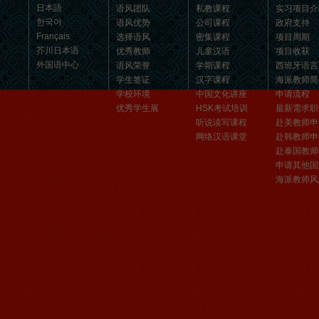
日本語
语风团队
私教课程
实习项目介
汉语和交朋友的好地方。 ...
한국어
语风优势
公司课程
政府支持
Français
选择语风
密集课程
项目周期
芥川日本语
优秀教师
儿童汉语
项目收获
外国语中心
语风荣誉
学期课程
西班牙语言
学生签证
汉字课程
海派教师简
学校环境
中国文化讲座
申请流程
优秀学生展
HSK考试培训
最新需求职
听说读写课程
赴美教师申
网络汉语课堂
赴韩教师申
赴泰国教师
申请其他国
海派教师风
无锡语风汉语优秀汉语学生
Victoria
维多利亚Victoria，来自德国的一位11岁
的小女孩 ,现读于语风汉语高级2AII班。
自2011年3月Victoria进入语风汉语这个
大家庭，不知...