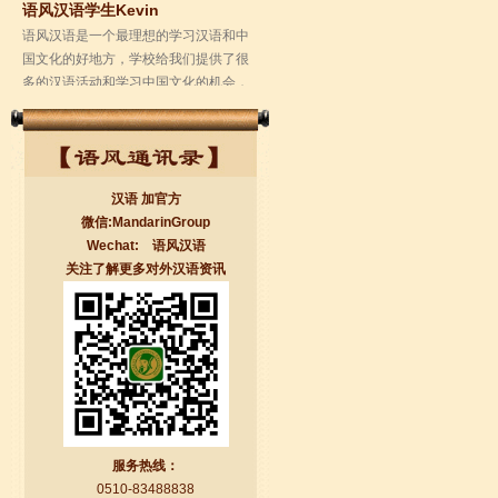
学校的环境是...
汉语 加官方
微信:MandarinGroup
Wechat: 语风汉语
关注了解更多对外汉语资讯
无锡语风汉语学校Jessie
我学习汉语已经八年了,我能听明白别人
说汉语,但是我自己说汉语却觉得说不出
口。我现在在语风汉语无锡校学习，每
天我都学习中国文化...
服务热线：
0510-83488838