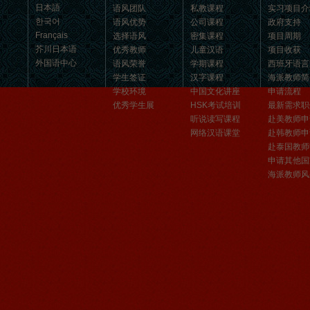
日本語
语风团队
私教课程
实习项目介
汉语和交朋友的好地方。 ...
한국어
语风优势
公司课程
政府支持
Français
选择语风
密集课程
项目周期
芥川日本语
优秀教师
儿童汉语
项目收获
外国语中心
语风荣誉
学期课程
西班牙语言
学生签证
汉字课程
海派教师简
学校环境
中国文化讲座
申请流程
优秀学生展
HSK考试培训
最新需求职
听说读写课程
赴美教师申
网络汉语课堂
赴韩教师申
赴泰国教师
申请其他国
海派教师风
无锡语风汉语优秀汉语学生
Victoria
维多利亚Victoria，来自德国的一位11岁
的小女孩 ,现读于语风汉语高级2AII班。
自2011年3月Victoria进入语风汉语这个
大家庭，不知...