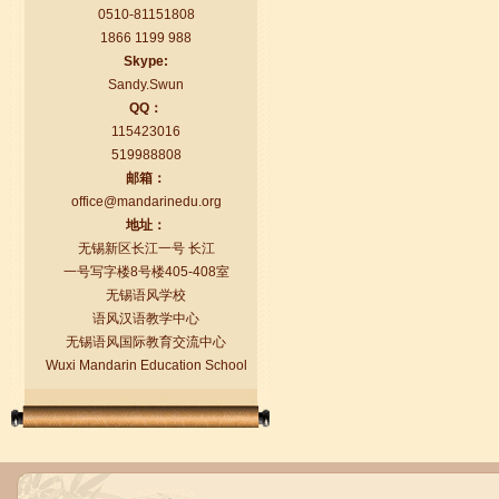
0510-81151808
1866 1199 988
Skype:
Sandy.Swun
QQ：
115423016
519988808
邮箱：
语风汉语学生Florent
office@mandarinedu.org
我非常喜欢无锡语风汉语学校，这里真
地址：
的有最简单的汉语学习方法，我学习汉
无锡新区长江一号 长江
语的速度比我原来打算的快得多。我的
一号写字楼8号楼405-408室
汉语老师们都非常可...
无锡语风学校
语风汉语教学中心
无锡语风国际教育交流中心
Wuxi Mandarin Education School