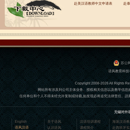
赴美汉语教师中文申请表
赴
语风汉语学生Brad
我叫Brad,我是澳大利亚人，我在语风
汉语学校学习汉语。我现在可以独立和
我的中国朋友说很流利的汉语。谢谢语
风汉语...
苏公网
语风教育科技
Copyright 2008-2026 All Ri
网站所有涉及到公司主体业务、授权相关信息以及教学信息
任何单位和个人不得未经允许复制或转载,如发现必将追究法律责任。語風國際教育交
无锡对外
语风汉语学生Jennifer
English
关于语风
汉语培训课程
海派汉语教
我叫Jennifer，我非常喜欢在语风汉语无
语风汉语
认识语风
课程简介
赴西班牙实
锡校学习汉语，这是一个非常好的学习