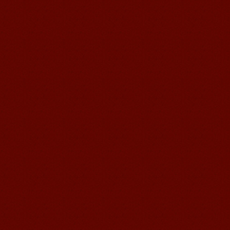
语风汉语我的无锡学习汉语之路
Cherry Queen 中文名： 钱沫以 年龄：
10岁 级别：无锡语风汉语初级08C班 获
奖： 第二届“敦煌杯”全国二胡...