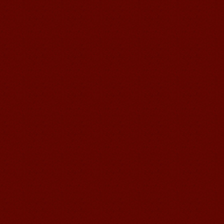
语风汉语我的无锡学习汉语之路
Cherry Queen 中文名： 钱沫以 年龄：
10岁 级别：无锡语风汉语初级08C班 获
奖： 第二届“敦煌杯”全国二胡...