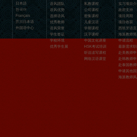
汉语和交朋友的好地方。 ...
日本語
语风团队
私教课程
实习项目介
한국어
语风优势
公司课程
政府支持
Français
选择语风
密集课程
项目周期
芥川日本语
优秀教师
儿童汉语
项目收获
外国语中心
语风荣誉
学期课程
西班牙语言
学生签证
汉字课程
海派教师简
学校环境
中国文化讲座
申请流程
优秀学生展
HSK考试培训
最新需求职
听说读写课程
赴美教师申
网络汉语课堂
赴韩教师申
赴泰国教师
申请其他国
海派教师风
无锡语风汉语优秀汉语学生
Victoria
维多利亚Victoria，来自德国的一位11岁
的小女孩 ,现读于语风汉语高级2AII班。
自2011年3月Victoria进入语风汉语这个
大家庭，不知...