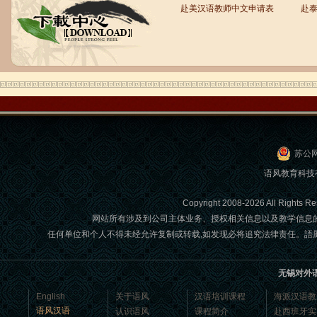
赴美汉语教师中文申请表
赴
语风汉语学生Brad
我叫Brad,我是澳大利亚人，我在语风
汉语学校学习汉语。我现在可以独立和
我的中国朋友说很流利的汉语。谢谢语
风汉语...
苏公网
语风教育科技
Copyright 2008-2026 All Ri
网站所有涉及到公司主体业务、授权相关信息以及教学信息
任何单位和个人不得未经允许复制或转载,如发现必将追究法律责任。語風國際教育交
无锡对外
语风汉语学生Jennifer
我叫Jennifer，我非常喜欢在语风汉语无
English
关于语风
汉语培训课程
海派汉语教
锡校学习汉语，这是一个非常好的学习
语风汉语
认识语风
课程简介
赴西班牙实