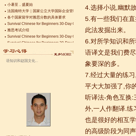
法国南特大学｜国家公立大学国际企业管理硕士 + 跨文化职场通行证，2025 招
4.选择小说,幽
语风汉语无锡校 Zack
各个国家留学对雅思分数的具体要求
5.有一些我们在
我叫Zack,我是法国人，无锡语风汉教中
Survival Chinese for Beginners 30-Day Challenge day 3
心是一个学习中国文化和对外汉语的好
雅思考试介绍
此法发掘出来。
地方，我在语风汉语学习到非常多的汉
Survival Chinese for Beginners 30-Day Challenge day 2
语知识和赵国文化...
Survival Chinese for Beginners 30-Day Challenge day 1
6.对所学知识和
关于HSK3-6级，HSKK各级考试报名照片的通知
国际实习生企业招募 ，如果你希望外国实习生到你的公司工作，请联系我们
语译文是我们费尽
Changzhou HSK TEST CENTER常州语风HSK考点正式对外开考了，常
象要深的多。
7.经过大量的练
平大大加强了,你
听译法-角色互换:
外,一人作翻译.
语风汉语学生Kevin
也是很好的相互学
语风汉语是一个最理想的学习汉语和中
国文化的好地方，学校给我们提供了很
的高级阶段为同声
多的汉语活动和学习中国文化的机会，