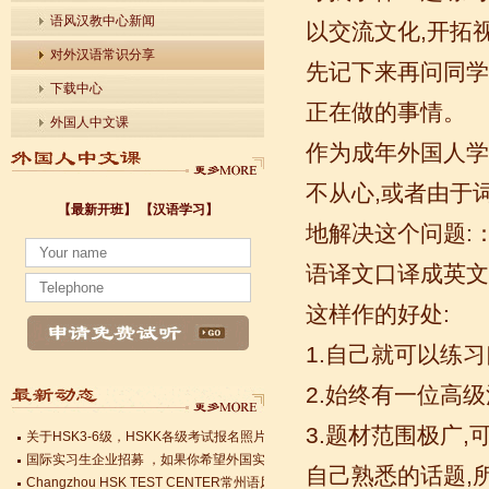
语风汉教中心新闻
以交流文化,开拓
对外汉语常识分享
先记下来再问同学
下载中心
正在做的事情。
外国人中文课
作为成年外国人学
不从心,或者由于
【最新开班】
【汉语学习】
地解决这个问题:
小暑至，盛夏始
语译文口译成英文
法国南特大学｜国家公立大学国际企业管理硕士 + 跨文化职场通行证，2025 招
各个国家留学对雅思分数的具体要求
这样作的好处:
Survival Chinese for Beginners 30-Day Challenge day 3
雅思考试介绍
1.自己就可以练习
Survival Chinese for Beginners 30-Day Challenge day 2
2.始终有一位高
Survival Chinese for Beginners 30-Day Challenge day 1
关于HSK3-6级，HSKK各级考试报名照片的通知
3.题材范围极广
国际实习生企业招募 ，如果你希望外国实习生到你的公司工作，请联系我们
Changzhou HSK TEST CENTER常州语风HSK考点正式对外开考了，常
自己熟悉的话题,
小暑至，盛夏始