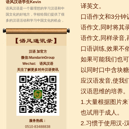
学校的环境是...
译英文。
口语作文和3分钟
语作文,同时将其
语作文,同样录音
口语训练,效果不
汉语 加官方
微信:MandarinGroup
如果可能我们也可
Wechat: 语风汉语
以同时口中含块糖
关注了解更多对外汉语资讯
无锡语风汉语学校Jessie
应汉语发音,使我们
我学习汉语已经八年了,我能听明白别人
汉语思维的培养。
说汉语,但是我自己说汉语却觉得说不出
口。我现在在语风汉语无锡校学习，每
1.大量根据图片
天我都学习中国文化...
也试用于成人。
服务热线：
2.习惯于使用汉
0510-83488838