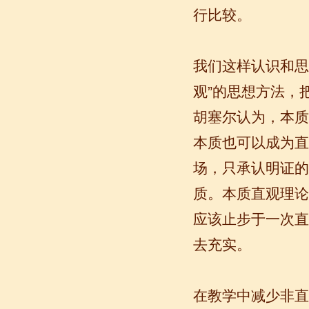
的有最简单的汉语学习方法，我学习汉
行比较。
语的速度比我原来打算的快得多。我的
汉语老师们都非常可...
我们这样认识和思
观”的思想方法，
胡塞尔认为，本质
本质也可以成为直
场，只承认明证的
质。本质直观理论
语风汉语学生Brad
应该止步于一次直
我叫Brad,我是澳大利亚人，我在语风
汉语学校学习汉语。我现在可以独立和
去充实。
我的中国朋友说很流利的汉语。谢谢语
风汉语...
在教学中减少非直