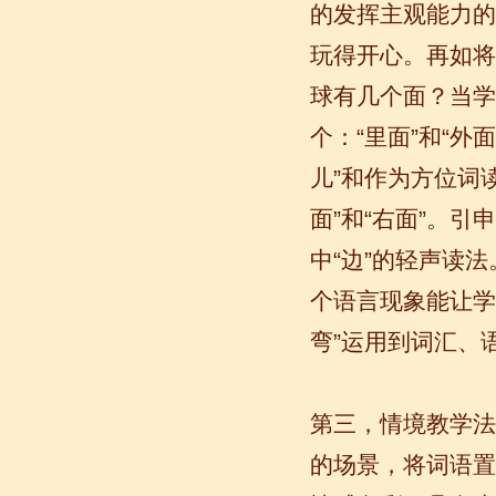
的发挥主观能力的
语风汉语学生Brad
玩得开心。再如将
我叫Brad,我是澳大利亚人，我在语风
汉语学校学习汉语。我现在可以独立和
球有几个面？当学
我的中国朋友说很流利的汉语。谢谢语
个：“里面”和“外
风汉语...
儿”和作为方位词读
面”和“右面”。引
中“边”的轻声读法
个语言现象能让学
弯”运用到词汇、
语风汉语学生Jennifer
第三，情境教学法
我叫Jennifer，我非常喜欢在语风汉语无
的场景，将词语置
锡校学习汉语，这是一个非常好的学习
汉语和交朋友的好地方。 ...