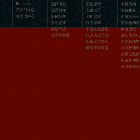
Cherry Queen 中文名： 钱沫以 年龄：
Français
选择语风
密集课程
项目周期
10岁 级别：无锡语风汉语初级08C班 获
芥川日本语
优秀教师
儿童汉语
项目收获
奖： 第二届“敦煌杯”全国二胡...
外国语中心
语风荣誉
学期课程
西班牙语言
学生签证
汉字课程
海派教师简
学校环境
中国文化讲座
申请流程
优秀学生展
HSK考试培训
最新需求职
听说读写课程
赴美教师申
网络汉语课堂
赴韩教师申
赴泰国教师
申请其他国
海派教师风
苏州汉语语风学生Jude
我叫Jude,在苏州语风汉语学校学习汉语,
我也在无锡语风汉语学校学习过很长时
间的汉语。我喜欢我的汉语教师，她的
课程非常有意思，...