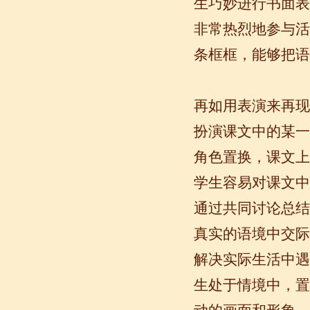
生巧妙进行书面表
非常热烈地参与活
条框框，能够把语
再如用表演来再现
语风汉语我的无锡学习汉语之路
Cherry Queen 中文名： 钱沫以 年龄：
扮演课文中的某一
10岁 级别：无锡语风汉语初级08C班 获
角色置换，课文上
奖： 第二届“敦煌杯”全国二胡...
学生容易对课文中
通过共同讨论总结
真实的语境中交际
解决实际生活中遇
生处于情境中，置