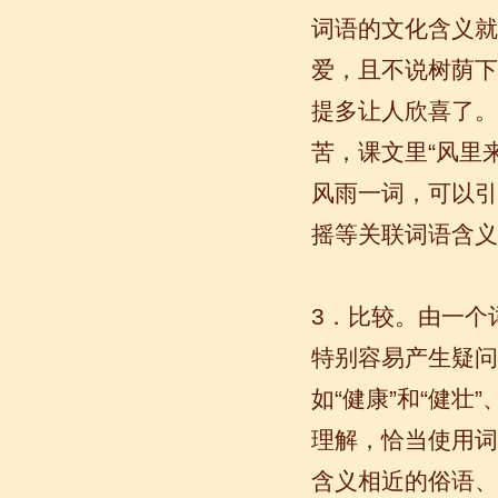
词语的文化含义就
爱，且不说树荫下
无锡语风汉语学校Jessie
我学习汉语已经八年了,我能听明白别人
提多让人欣喜了。
说汉语,但是我自己说汉语却觉得说不出
苦，课文里“风里
口。我现在在语风汉语无锡校学习，每
天我都学习中国文化...
风雨一词，可以引
摇等关联词语含义
3．比较。由一个
特别容易产生疑问
如“健康”和“健壮”
理解，恰当使用词
语风汉语学生Florent
含义相近的俗语、
我非常喜欢无锡语风汉语学校，这里真