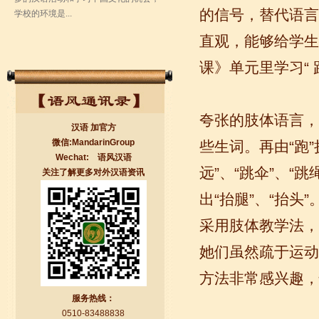
的信号，替代语言
直观，能够给学生
课》单元里学习“
夸张的肢体语言，
汉语 加官方
微信:MandarinGroup
些生词。再由“跑”扩
Wechat: 语风汉语
远”、“跳伞”、“跳
关注了解更多对外汉语资讯
无锡语风汉语学校Jessie
出“抬腿”、“抬头”
我学习汉语已经八年了,我能听明白别人
说汉语,但是我自己说汉语却觉得说不出
采用肢体教学法，
口。我现在在语风汉语无锡校学习，每
天我都学习中国文化...
她们虽然疏于运动
方法非常感兴趣，
服务热线：
0510-83488838