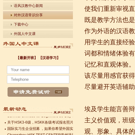
语风汉教中心新闻
使我们重新审视直
对外汉语常识分享
既是教学方法也是
下载中心
作为外语的汉语教
外国人中文课
用学生的直接经验
词都和情绪体验有
【最新开班】
【汉语学习】
记忆和直观体验。
小暑至，盛夏始
该尽量用感官获得
法国南特大学｜国家公立大学国际企业管理硕士 + 跨文化职场通行证，2025 招
各个国家留学对雅思分数的具体要求
尽量避开英语辅助
Survival Chinese for Beginners 30-Day Challenge day 3
雅思考试介绍
Survival Chinese for Beginners 30-Day Challenge day 2
埃及学生能言善辩
Survival Chinese for Beginners 30-Day Challenge day 1
关于HSK3-6级，HSKK各级考试报名照片的通知
主义价值观，班级
国际实习生企业招募 ，如果你希望外国实习生到你的公司工作，请联系我们
Changzhou HSK TEST CENTER常州语风HSK考点正式对外开考了，常
观、形象、具体的
小暑至，盛夏始