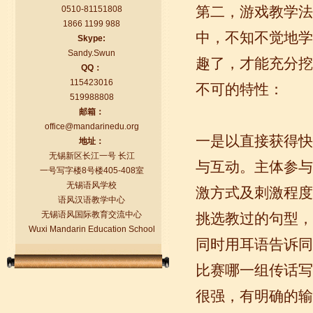
第二，游戏教学法
0510-81151808
1866 1199 988
中，不知不觉地学
Skype:
Sandy.Swun
趣了，才能充分挖
QQ：
115423016
不可的特性：
519988808
语风汉语学生Florent
邮箱：
我非常喜欢无锡语风汉语学校，这里真
office@mandarinedu.org
的有最简单的汉语学习方法，我学习汉
一是以直接获得快
地址：
语的速度比我原来打算的快得多。我的
无锡新区长江一号 长江
汉语老师们都非常可...
与互动。主体参与
一号写字楼8号楼405-408室
无锡语风学校
激方式及刺激程度
语风汉语教学中心
无锡语风国际教育交流中心
挑选教过的句型，
Wuxi Mandarin Education School
同时用耳语告诉同
比赛哪一组传话写
很强，有明确的输