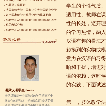
法国南特大学｜国家公立大学国际企业管理硕士 + 跨文化职场通行证，2025 招
语风汉语无锡校 Zack
学生的个性气质、
各个国家留学对雅思分数的具体要求
我叫Zack,我是法国人，无锡语风汉教中
Survival Chinese for Beginners 30-Day Challenge day 3
适用性。教师在课
心是一个学习中国文化和对外汉语的好
雅思考试介绍
地方，我在语风汉语学习到非常多的汉
性的长处，避开理
Survival Chinese for Beginners 30-Day Challenge day 2
语知识和赵国文化...
Survival Chinese for Beginners 30-Day Challenge day 1
的学习热情，融入
关于HSK3-6级，HSKK各级考试报名照片的通知
国际实习生企业招募 ，如果你希望外国实习生到你的公司工作，请联系我们
汉语有趣的看法才
Changzhou HSK TEST CENTER常州语风HSK考点正式对外开考了，常
触摸到的实物或模
意力在汉语的习得
响和干扰，增进对
语的依赖，这时候
的实践，下面试述
语风汉语学生Kevin
语风汉语是一个最理想的学习汉语和中
国文化的好地方，学校给我们提供了很
多的汉语活动和学习中国文化的机会，
第一，肢体教学法
学校的环境是...