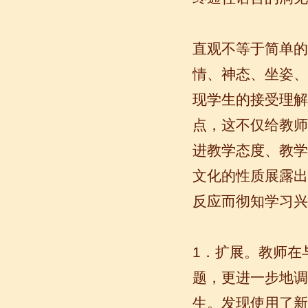
不久的美国学生，第一次到中国的他面
对陌生的面孔，陌生的建筑，陌生的语
言……显然一切都是...
直观不等于简单的
情、神态、坐姿、
现学生的接受理解
点，这不仅给教师
进教学态度、教学
文化的性质展露出
语风汉语无锡校 Zack
反应而彻知学习兴
我叫Zack,我是法国人，无锡语风汉教中
心是一个学习中国文化和对外汉语的好
地方，我在语风汉语学习到非常多的汉
1．扩展。教师在
语知识和赵国文化...
题，更进一步地调
生。发现使用了新