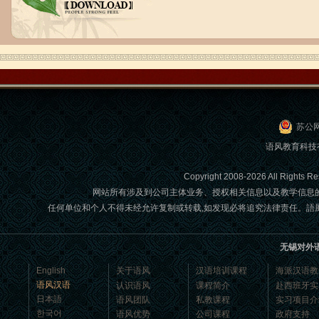
无锡语风汉语优秀汉语学生
Victoria
维多利亚Victoria，来自德国的一位11岁
的小女孩 ,现读于语风汉语高级2AII班。
自2011年3月Victoria进入语风汉语这个
苏公网
大家庭，不知...
语风教育科技
Copyright 2008-2026 All Ri
网站所有涉及到公司主体业务、授权相关信息以及教学信息
任何单位和个人不得未经允许复制或转载,如发现必将追究法律责任。語風國際教育交
无锡对外
English
关于语风
汉语培训课程
海派汉语教
语风汉语
认识语风
课程简介
赴西班牙实
日本語
语风团队
私教课程
实习项目介
语风汉语我的无锡学习汉语之路
한국어
语风优势
公司课程
政府支持