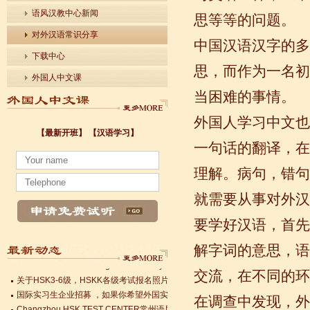
语风汉教中心新闻
思等等的问题。
对外汉语常识分享
中国汉语汉字的多
下载中心
思，而作为一名初
外国人中文课
当困难的事情。
外国人学习中文也
【最新开班】
【汉语学习】
一句话的翻译，在
小暑至，盛夏始
理解。病句，错句
法国南特大学｜国家公立大学国际企业管理硕士 + 跨文化职场通行证，2025 招
就需要从事对外汉
各个国家留学对雅思分数的具体要求
Survival Chinese for Beginners 30-Day Challenge day 3
要学好汉语，首先
雅思考试介绍
Survival Chinese for Beginners 30-Day Challenge day 2
解字词的意思，语
Survival Chinese for Beginners 30-Day Challenge day 1
关于HSK3-6级，HSKK各级考试报名照片的通知
交流，在不同的环
国际实习生企业招募 ，如果你希望外国实习生到你的公司工作，请联系我们
Changzhou HSK TEST CENTER常州语风HSK考点正式对外开考了，常
在调查中发现，外