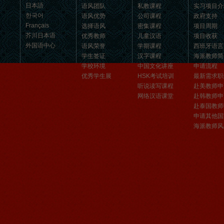
日本語
语风团队
私教课程
实习项目介
汉语和交朋友的好地方。 ...
한국어
语风优势
公司课程
政府支持
Français
选择语风
密集课程
项目周期
芥川日本语
优秀教师
儿童汉语
项目收获
外国语中心
语风荣誉
学期课程
西班牙语言
学生签证
汉字课程
海派教师简
学校环境
中国文化讲座
申请流程
优秀学生展
HSK考试培训
最新需求职
听说读写课程
赴美教师申
网络汉语课堂
赴韩教师申
赴泰国教师
申请其他国
海派教师风
无锡语风汉语优秀汉语学生
Victoria
维多利亚Victoria，来自德国的一位11岁
的小女孩 ,现读于语风汉语高级2AII班。
自2011年3月Victoria进入语风汉语这个
大家庭，不知...