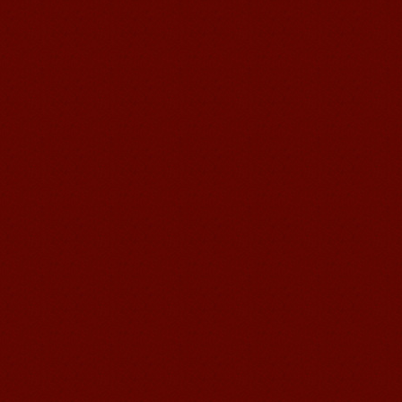
语风汉语我的无锡学习汉语之路
Cherry Queen 中文名： 钱沫以 年龄：
10岁 级别：无锡语风汉语初级08C班 获
奖： 第二届“敦煌杯”全国二胡...