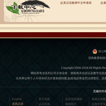
赴美汉语教师中文申请表
赴
语风汉语学生Brad
我叫Brad,我是澳大利亚人，我在语风
汉语学校学习汉语。我现在可以独立和
我的中国朋友说很流利的汉语。谢谢语
风汉语...
苏公网
语风教育科技
Copyright 2008-2026 All Ri
网站所有涉及到公司主体业务、授权相关信息以及教学信息
任何单位和个人不得未经允许复制或转载,如发现必将追究法律责任。語風國際教育交
无锡对外
语风汉语学生Jennifer
English
关于语风
汉语培训课程
海派汉语教
我叫Jennifer，我非常喜欢在语风汉语无
语风汉语
认识语风
课程简介
赴西班牙实
锡校学习汉语，这是一个非常好的学习