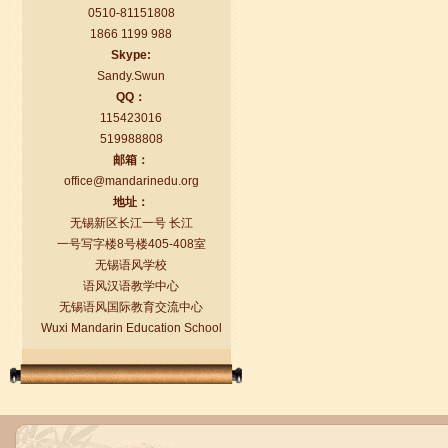
0510-81151808
1866 1199 988
Skype:
Sandy.Swun
QQ：
115423016
519988808
邮箱：
语风汉语学生Florent
office@mandarinedu.org
我非常喜欢无锡语风汉语学校，这里真
地址：
的有最简单的汉语学习方法，我学习汉
无锡新区长江一号 长江
语的速度比我原来打算的快得多。我的
一号写字楼8号楼405-408室
汉语老师们都非常可...
无锡语风学校
语风汉语教学中心
无锡语风国际教育交流中心
Wuxi Mandarin Education School