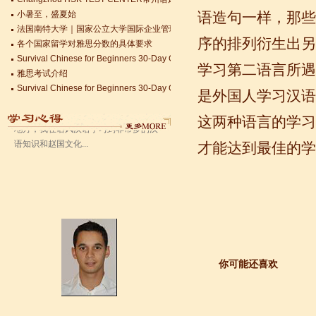
小暑至，盛夏始
语造句一样，那些
法国南特大学｜国家公立大学国际企业管理硕士 + 跨文化职场通行证，2025 招
语风汉语无锡校 Zack
各个国家留学对雅思分数的具体要求
序的排列衍生出另
我叫Zack,我是法国人，无锡语风汉教中
Survival Chinese for Beginners 30-Day Challenge day 3
心是一个学习中国文化和对外汉语的好
雅思考试介绍
学习第二语言所遇
地方，我在语风汉语学习到非常多的汉
Survival Chinese for Beginners 30-Day Challenge day 2
语知识和赵国文化...
Survival Chinese for Beginners 30-Day Challenge day 1
是外国人学习汉语
关于HSK3-6级，HSKK各级考试报名照片的通知
这两种语言的学习
国际实习生企业招募 ，如果你希望外国实习生到你的公司工作，请联系我们
Changzhou HSK TEST CENTER常州语风HSK考点正式对外开考了，常
才能达到最佳的学
你可能还喜欢
语风汉语学生Kevin
语风汉语是一个最理想的学习汉语和中
国文化的好地方，学校给我们提供了很