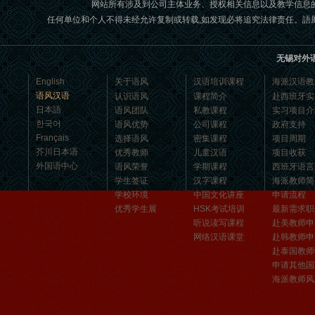
网站所有涉及到公司主体业务、授权相关信息以及教学信息
汉语和交朋友的好地方。 ...
任何单位和个人不得未经允许复制或转载,如发现必将追究法律责任。語風國際教育交
无锡对外
English
关于语风
汉语培训课程
海派汉语教
语风汉语
认识语风
课程简介
赴西班牙实
日本語
语风团队
私教课程
实习项目介
한국어
语风优势
公司课程
政府支持
Français
选择语风
密集课程
项目周期
芥川日本语
优秀教师
儿童汉语
项目收获
外国语中心
语风荣誉
学期课程
西班牙语言
学生签证
汉字课程
海派教师简
学校环境
中国文化讲座
申请流程
无锡语风汉语优秀汉语学生
优秀学生展
HSK考试培训
最新需求职
Victoria
听说读写课程
赴美教师申
维多利亚Victoria，来自德国的一位11岁
网络汉语课堂
赴韩教师申
的小女孩 ,现读于语风汉语高级2AII班。
赴泰国教师
自2011年3月Victoria进入语风汉语这个
申请其他国
海派教师风
大家庭，不知...