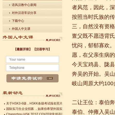
语风汉教中心新闻
者风范，因此，深
对外汉语常识分享
按照当时氏族的传
下载中心
三，自然没有资格
外国人中文课
亶父既不愿违背氏
忧闷，郁郁寡欢。
【最新开班】
【汉语学习】
愿，在父亲生病的
小暑至，盛夏始
今天宝鸡县、陇县
法国南特大学｜国家公立大学国际企业管理硕士 + 跨文化职场通行证，2025 招
各个国家留学对雅思分数的具体要求
奔吴的开始。吴山
Survival Chinese for Beginners 30-Day Challenge day 3
岐山周原大约10
雅思考试介绍
Survival Chinese for Beginners 30-Day Challenge day 2
Survival Chinese for Beginners 30-Day Challenge day 1
关于HSK3-6级，HSKK各级考试报名照片的通知
二让王位：泰伯奔
国际实习生企业招募 ，如果你希望外国实习生到你的公司工作，请联系我们
Changzhou HSK TEST CENTER常州语风HSK考点正式对外开考了，常
泰伯、仲雍入吴山