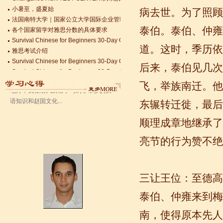
小暑至，盛夏始
病去世。为了照顾
法国南特大学｜国家公立大学国际企业管理硕士 + 跨文化职场通行证，2025 招
语风汉语无锡校 Zack
各个国家留学对雅思分数的具体要求
泰伯。泰伯、仲雍
我叫Zack,我是法国人，无锡语风汉教中
Survival Chinese for Beginners 30-Day Challenge day 3
心是一个学习中国文化和对外汉语的好
雅思考试介绍
道。这时，季历依
地方，我在语风汉语学习到非常多的汉
Survival Chinese for Beginners 30-Day Challenge day 2
语知识和赵国文化...
Survival Chinese for Beginners 30-Day Challenge day 1
后来，泰伯见几次
关于HSK3-6级，HSKK各级考试报名照片的通知
飞，举族南迁。他
国际实习生企业招募 ，如果你希望外国实习生到你的公司工作，请联系我们
Changzhou HSK TEST CENTER常州语风HSK考点正式对外开考了，常
东辗转迁徙，最后
顺理成章地继承了
亮节的行为赞不绝
三让王位：至德高
语风汉语学生Kevin
泰伯、仲雍来到梅
语风汉语是一个最理想的学习汉语和中
国文化的好地方，学校给我们提供了很
南，使得原本先人
多的汉语活动和学习中国文化的机会，