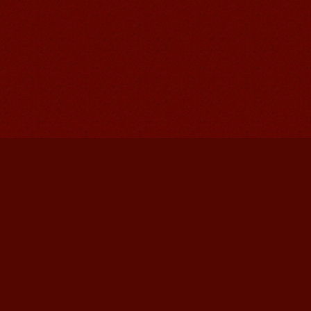
Cherry Queen 中文名： 钱沫以 年龄：
10岁 级别：无锡语风汉语初级08C班 获
奖： 第二届“敦煌杯”全国二胡...
苏州汉语语风学生Jude
我叫Jude,在苏州语风汉语学校学习汉语,
我也在无锡语风汉语学校学习过很长时
间的汉语。我喜欢我的汉语教师，她的
课程非常有意思，...