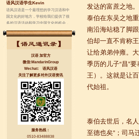
发达的富蔗之地。
学校的环境是...
泰伯在东吴之地重
南沿海站稳了脚跟
伯却一直不肯称王
让给弟弟仲雍。大
汉语 加官方
微信:MandarinGroup
季历的儿子“昌”
Wechat: 语风汉语
王）。这就是让百
关注了解更多对外汉语资讯
无锡语风汉语学校Jessie
代始祖。
我学习汉语已经八年了,我能听明白别人
说汉语,但是我自己说汉语却觉得说不出
口。我现在在语风汉语无锡校学习，每
天我都学习中国文化...
泰伯去世后，名人
服务热线：
至德也矣”；司马
0510-83488838