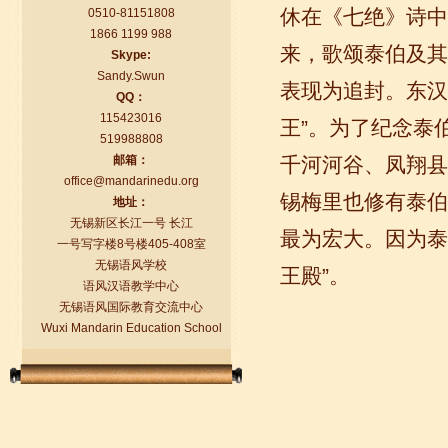
休在《七绝》诗中
0510-81151808
1866 1199 988
来，歌颂泰伯及其
Skype:
Sandy.Swun
表现为追封。东汉
QQ：
115423016
王”。为了纪念泰
519988808
邮箱：
千河河谷、凤翔县
语风汉语学生Florent
office@mandarinedu.org
我非常喜欢无锡语风汉语学校，这里真
锡梅里也修有泰伯
地址：
的有最简单的汉语学习方法，我学习汉
无锡新区长江一号 长江
语的速度比我原来打算的快得多。我的
最为宏大。因为泰
一号写字楼8号楼405-408室
汉语老师们都非常可...
无锡语风学校
王殿”。
语风汉语教学中心
无锡语风国际教育交流中心
Wuxi Mandarin Education School