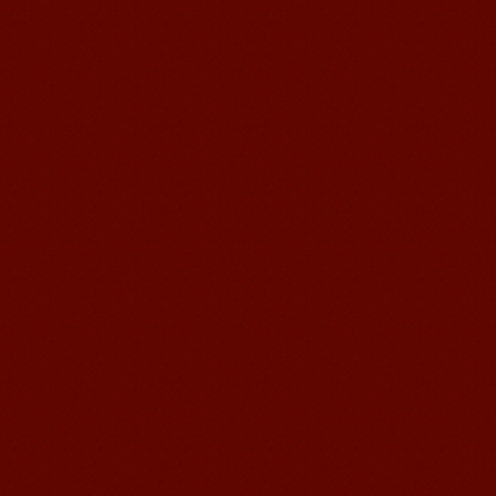
语风汉语我的无锡学习汉语之路
Cherry Queen 中文名： 钱沫以 年龄：
10岁 级别：无锡语风汉语初级08C班 获
奖： 第二届“敦煌杯”全国二胡...