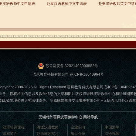
美汉语教师中文申请表
赴泰汉语教师中文申请表
赴美汉语教师英文申请
苏公网安备 32021402000882号
语风教育科技有限公司
苏ICP备13040964号
opyright 2008-2026 All Rights Reserved 语风教育科技有限公司
苏ICP备13040964
业务、授权相关信息以及教学信息的文章和图片版权归语风汉语教学中心和語風國際
发现必将追究法律责任。語風國際教育交流集團有限公司--无锡语风对外汉语教学中心 Email
无锡对外语风汉语教学中心 网站导航
汉语培训课程
海派汉语教师
企业实习
中国游学
课程简介
赴西班牙实习
项目介绍
汉语视频