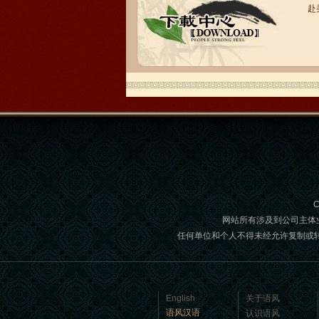
赴
语风汉语学生Brad
我叫Brad,我是澳大利亚人，我在语风
汉语学校学习汉语。我现在可以独立和
我的中国朋友说很流利的汉语。谢谢语
风汉语...
C
网站所有涉及到公司主体
任何单位和个人不得未经允许复制或转载,如
语风汉语学生Jennifer
我叫Jennifer，我非常喜欢在语风汉语无
English
关于语风
锡校学习汉语，这是一个非常好的学习
语风汉语
认识语风
汉语和交朋友的好地方。 ...