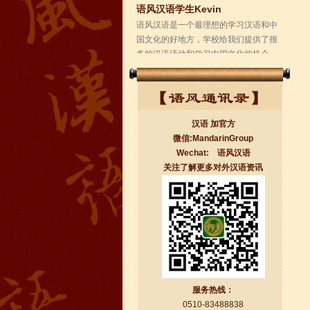
学校的环境是...
汉语 加官方
微信:MandarinGroup
Wechat: 语风汉语
关注了解更多对外汉语资讯
无锡语风汉语学校Jessie
我学习汉语已经八年了,我能听明白别人
说汉语,但是我自己说汉语却觉得说不出
口。我现在在语风汉语无锡校学习，每
天我都学习中国文化...
服务热线：
0510-83488838