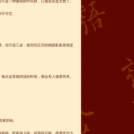
后可是一种难得的中药材，口感实在是太赞了。
妙不可言。
调，但只设三桌，能尝到正宗的桃园私家菜便是
，每次这里烧鸡汤的时候，都会有人循香而来。
农家韵味。
深色的，甲鱼很入味，但形状不散，很考究功力