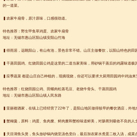
的一道菜。
+ 跨文化职场通行证，2025 招生开启
▍农家牛扇骨，原汁原味，口感很劲道。
lenge day 3
特色推荐：野生甲鱼草鸡蛋、农家牛扇骨
lenge day 2
地址：无锡市惠山区阳山镇安阳山竹海
lenge day 1
知
▍得雨居，远眺阳山，有山有池，景色非常不错。山庄主做餐饮，以阳山特色的田
到你的公司工作，请联系我们
常州语风HSK考点正式对外开考了，常州的考生可以在自己家门口参加汉语考试了
▍干蒸田园鸡、红烧田园公鸡是这里的二道当家美味，用砂锅干蒸后的鸡露味道极
▍应季蔬菜 都是山庄自己种植的，现摘现烧，你还可以要求大厨用田园鸡中鸡油来
特色推荐：红烧田园公鸡、田螺肉松蒸毛豆、老烧牛骨头、干蒸田园鸡
地址：无锡市惠山区阳山镇人民东路
▍亚丽都酒家，在镇上已经经营了22年了，是阳山地区做得较早的餐饮酒店，外地
▍蟹糊羹，原料：鸡蛋、鱼肉糜、鲜肉糜和蟹粉味道鲜美，对肠胃到吸收不良的人
▍天目湖鱼头煲，鱼头放砂锅内烧至汤色变白，最后加农家水煮蛋二枚入汤，成菜