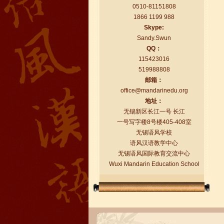
0510-81151808
1866 1199 988
Skype:
Sandy.Swun
QQ：
115423016
519988808
语风汉语学生Florent
邮箱：
我非常喜欢无锡语风汉语学校，这里真
office@mandarinedu.org
的有最简单的汉语学习方法，我学习汉
地址：
语的速度比我原来打算的快得多。我的
无锡新区长江一号 长江
汉语老师们都非常可...
一号写字楼8号楼405-408室
无锡语风学校
语风汉语教学中心
无锡语风国际教育交流中心
Wuxi Mandarin Education School