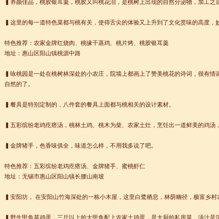
▍养颜佳品，桃胶银耳羹，桃胶又叫桃花泪，是桃树上出现的自然分泌物，加工之
▍这里的每一道特色菜都与桃有关，使得舌尖的体验又上升到了文化赏味的高度，
特色推荐：农家金牌红烧肉、桃缘干蒸鸡、桃片烤、桃胶银耳羹
地址：惠山区阳山镇桃源中路
▍咏桃园是一处在桃树林深处的小农庄，院墙上都画上了赞美桃花的诗词，很有情
自然的了。
▍餐具是特别定制的，八件套的餐具上面都与桃相关的设计素材。
▍五彩缤纷老鸡疙瘩汤，桃林土鸡、桃木为柴、农家土灶，烹饪出一道鲜美的鸡汤
+ 跨文化职场通行证，2025 招生开启
▍金牌猪手，色香味俱全，味道怎么样，不用我多说了吧。
lenge day 3
特色推荐：五彩缤纷老鸡疙瘩汤、金牌猪手、蜜桃虾仁
lenge day 2
地址：无锡市惠山区阳山镇长腰山南坡
lenge day 1
知
▍安阳坊， 在安阳山竹海深处的一栋小木屋，这里白鹭栖息，林荫幽径，极富乡村
到你的公司工作，请联系我们
常州语风HSK考点正式对外开考了，常州的考生可以在自己家门口参加汉语考试了
▍野生甲鱼草鸡蛋，三斤以上的大甲鱼配上农家土鸡蛋，是大厨的私房菜，汤汁是