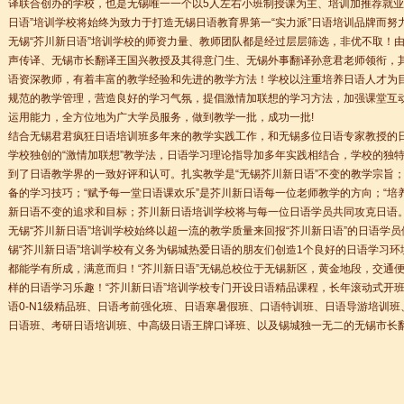
译联合创办的学校，也是无锡唯一一个以5人左右小班制授课为主、培训加推荐就业
日语人才就业前景
日语”培训学校将始终为致力于打造无锡日语教育界第一“实力派”日语培训品牌而努
书馆”公益日语沙龙活动
无锡“芥川新日语”培训学校的师资力量、教师团队都是经过层层筛选，非优不取！
私の夢
声传译、无锡市长翻译王国兴教授及其得意门生、无锡外事翻译孙意君老师领衔，
语资深教师，有着丰富的教学经验和先进的教学方法！学校以注重培养日语人才为
力考复习迎考工作
规范的教学管理，营造良好的学习气氛，提倡激情加联想的学习方法，加强课堂互
运用能力，全方位地为广大学员服务，做到教学一批，成功一批!
结合无锡君君疯狂日语培训班多年来的教学实践工作，和无锡多位日语专家教授的
学校独创的“激情加联想”教学法，日语学习理论指导加多年实践相结合，学校的独
到了日语教学界的一致好评和认可。扎实教学是“无锡芥川新日语”不变的教学宗旨；“
备的学习技巧；“赋予每一堂日语课欢乐”是芥川新日语每一位老师教学的方向；“培
日语人才就业前景
新日语不变的追求和目标；芥川新日语培训学校将与每一位日语学员共同攻克日语
书馆”公益日语沙龙活动
无锡“芥川新日语”培训学校始终以超一流的教学质量来回报“芥川新日语”的日语学
私の夢
锡“芥川新日语”培训学校有义务为锡城热爱日语的朋友们创造1个良好的日语学习环
都能学有所成，满意而归！“芥川新日语”无锡总校位于无锡新区，黄金地段，交通
力考复习迎考工作
样的日语学习乐趣！“芥川新日语”培训学校专门开设日语精品课程，长年滚动式开
语0-N1级精品班、日语考前强化班、日语寒暑假班、口语特训班、日语导游培训
日语班、考研日语培训班、中高级日语王牌口译班、以及锡城独一无二的无锡市长