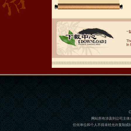
候跟发音好的老师学习五十音图。 入手
重点掌握五十音图的读...
~
Th
In
如何快速学习日语
一、日语学习方法小结——日语词汇 词
汇如同语言的基本单位，地位重要可想
而知。其实，在词汇这一块，中国学习
者有着得天独厚的...
C
网站所有涉及到公司主体
任何单位和个人不得未经允许复制或转载,如