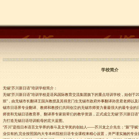
学校简介
无锡“芥川新日语”培训学校简介：
无锡“芥川新日语”培训学校是语风国际教育交流集团旗下的重点培训学校，始创于20
班”，由无锡市长翻译王国兴教授及其得意门生无锡市政府外事翻译孙意君老师以及
锡市日语界专业翻译、教师和教授们共同创立的无锡市师资力量最强大的最专业的日
师资和无锡日语教育界、翻译界专家前辈们的教学资源，正式成立无锡“芥川新日语”
力打造无锡日语培训航母的宏大蓝图。
“芥川”是指日本语言文学界的泰斗及文学奖的创始人——芥川龙之介先生；“新”字
业仅有的,完全按照国内大专本科院校日语专业课程来精心设置，并严谨实施的专业