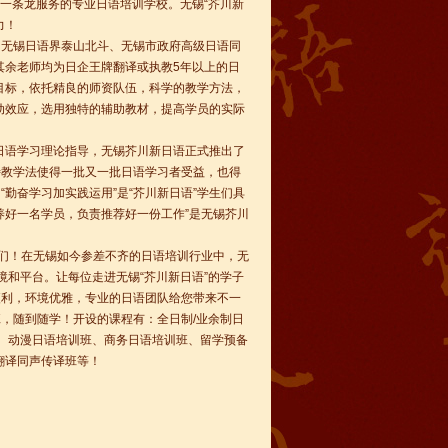
一条龙服务的专业日语培训学校。无锡“芥川新
力！
由无锡日语界泰山北斗、无锡市政府高级日语同
其余老师均为日企王牌翻译或执教5年以上的日
目标，依托精良的师资队伍，科学的教学方法，
动效应，选用独特的辅助教材，提高学员的实际
日语学习理论指导，无锡芥川新日语正式推出了
特教学法使得一批又一批日语学习者受益，也得
勤奋学习加实践运用”是“芥川新日语”学生们具
养好一名学员，负责推荐好一份工作”是无锡芥川
。
员们！在无锡如今参差不齐的日语培训行业中，无
境和平台。让每位走进无锡“芥川新日语”的学子
便利，环境优雅，专业的日语团队给您带来不一
班，随到随学！开设的课程有：全日制/业余制日
班、动漫日语培训班、商务日语培训班、留学预备
翻译同声传译班等！