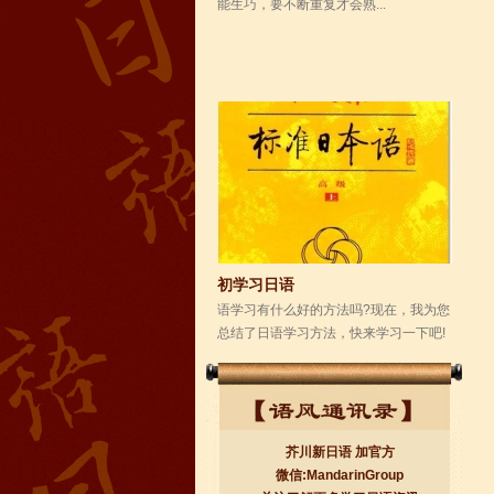
初学习日语
语学习有什么好的方法吗?现在，我为您
总结了日语学习方法，快来学习一下吧!
1、起步阶段日语的字母叫做五十音图。
背诵五...
芥川新日语 加官方
微信:MandarinGroup