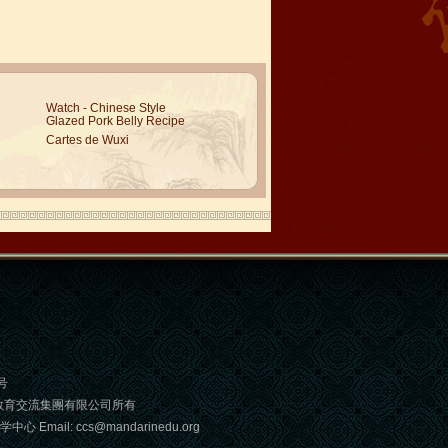
Watch - Chinese Style
Glazed Pork Belly Recipe
Cartes de Wuxi
4号
教育交流集團有限公司所有
: ccs@mandarinedu.org