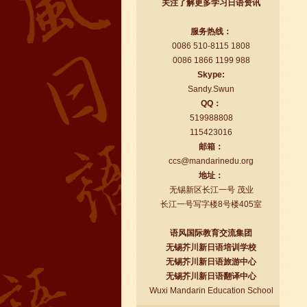
关注了解更多学习日语资讯
服务热线：
日语初级入门
0086 510-8115 1808
日语学习的第一关，五十音图，如果连
0086 1866 1199 988
这个您都没毅力搞定的话，那我还是劝
Skype:
您早点放弃学日语的念头，一门语言的
Sandy.Swun
学习将可能是很枯燥的，您...
QQ：
519988808
115423016
邮箱：
ccs@mandarinedu.org
地址：
无锡新区长江一号 茂业
长江一号写字楼8号楼405室
语风国际教育交流集团
无锡芥川新日语培训学校
无锡芥川新日语旅游中心
我与日语的点点滴滴
无锡芥川新日语翻译中心
第一篇： 一些学习日语的心得 日语完全
Wuxi Mandarin Education School
依靠自学难度比较大，建议刚开始的时