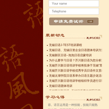
为什么要学习日语？芥川新日语为您分析无锡
无锡芥川新日语培训学校将投身于无锡“荒岛图
无锡芥川新日语学校优秀学员日语作文赏析—
无锡太湖学院日语系举办日语主题沙龙活动
无锡芥川新日语培训学校组织学员进行日语能
无锡日语团体培训
无锡芥川新日语--无锡日语界的领军品牌
无锡日语J-TEST培训课程
无锡日语、无锡日资企业日语团体培训方案
无锡新区日语--泡泡日语启蒙培训
为什么要学习日语？芥川新日语为您分析无锡
无锡芥川新日语培训学校将投身于无锡“荒岛图
无锡芥川新日语学校优秀学员日语作文赏析—
日语学习心得
无锡太湖学院日语系举办日语主题沙龙活动
方法/步骤1: 第一， 过分讲究速度和效
无锡芥川新日语培训学校组织学员进行日语能
率，不愿花时间经常重复复习学过的内
无锡日语团体培训
容。语言运用是一种技能，技能只能熟
无锡芥川新日语--无锡日语界的领军品牌
能生巧，要不断重复才会熟...
无锡日语J-TEST培训课程
无锡日语、无锡日资企业日语团体培训方案