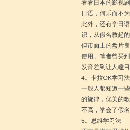
看看日本的影视剧
的小写 平时书写以及印刷体 楼主一定至
少得先背好平假名 在初级...
日语，何乐而不为
此外，还有学日语
识，从假名教起的
但市面上的盘片良
使用。笔者曾买到
发音差到让人瞠目
4。卡拉OK学习法
学习日语的体会
初学者怎么学习日语让自己变得更好，
一般人都知道一些
有的人肯定想日语入门学习无非就是把
一些固定的公式记牢，把单词记住，但
的旋律，优美的歌
是日本村外教网小编告诉你...
不高，学会了假名
5。思维学习法