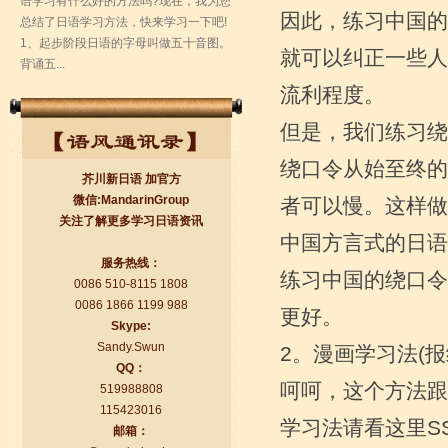
因此，练习中国的
就可以纠正一些人
流利程度。
但是，我们练习绕
绕口令从始至终的
芥川新日语 加官方
微信:MandarinGroup
者可以慢。这样做
关注了解更多学习日语资讯
中国方言式的日语
日语初级入门
服务热线：
练习中国的绕口令
日语学习的第一关，五十音图，如果连
0086 510-8115 1808
这个您都没毅力搞定的话，那我还是劝
0086 1866 1199 988
更好。
您早点放弃学日语的念头，一门语言的
Skype:
学习将可能是很枯燥的，您...
Sandy.Swun
2。漫画学习法(报
QQ：
呵呵，这个方法跟
519988808
115423016
学习法请看这里SS
邮箱：