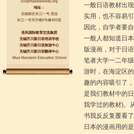
ccs@mandarinedu.org
一般日语教材出现
地址：
无锡新区长江一号 茂业
实用，也不容易引
长江一号写字楼8号楼405室
因此，自学者要自
语风国际教育交流集团
一般人都知道日本
无锡芥川新日语培训学校
我与日语的点点滴滴
无锡芥川新日语旅游中心
版漫画，对于日语
第一篇： 一些学习日语的心得 日语完全
无锡芥川新日语翻译中心
依靠自学难度比较大，建议刚开始的时
Wuxi Mandarin Education School
笔者大学一二年级
候跟发音好的老师学习五十音图。 入手
重点掌握五十音图的读...
游时，在海淀区的
趣的内容吸引了，
是我们教材中的日
我学过的教材)。
书我反反复覆看了
日本的漫画用的是