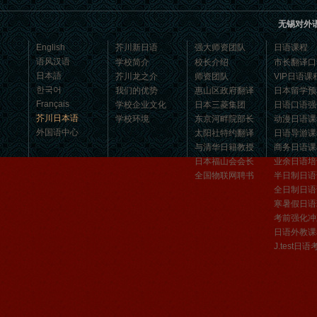
员--任代利 日语学员心得：...
无锡对外
English
芥川新日语
强大师资团队
日语课程
语风汉语
学校简介
校长介绍
市长翻译口
日本語
芥川龙之介
师资团队
VIP日语课
한국어
我们的优势
惠山区政府翻译
日本留学预
Français
学校企业文化
日本三菱集团
日语口语强
芥川日本语
学校环境
东京河畔院部长
动漫日语课
外国语中心
太阳社特约翻译
日语导游课
与清华日籍教授
商务日语课
日本福山会会长
业余日语培
全国物联网聘书
半日制日语
全日制日语
日语学习心得
寒暑假日语
方法/步骤1: 第一， 过分讲究速度和效
考前强化冲
日语外教课
率，不愿花时间经常重复复习学过的内
J.test日语
容。语言运用是一种技能，技能只能熟
能生巧，要不断重复才会熟...