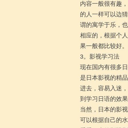
内容一般很有趣，
如何快速学习日语
的人一样可以边猜
一、日语学习方法小结——日语词汇 词
汇如同语言的基本单位，地位重要可想
谓的寓学于乐，也
而知。其实，在词汇这一块，中国学习
相应的，根据个人
者有着得天独厚的...
果一般都比较好。
3。影视学习法
现在国内有很多日
是日本影视的精品
进去，容易入迷，
到学习日语的效果
初学者如何接触 日语，关于片假
当然，日本的影视
名的问题
可以根据自己的水
日语中的相当于英文中的大写 用于外来
语和特殊意义的词 平假名相当于英文中