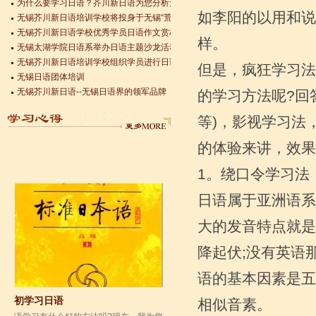
无锡芥川新日语培训学校将投身于无锡“荒岛图书馆”公益日语沙龙活动
日语学习心得
如李阳的以用和说
无锡芥川新日语学校优秀学员日语作文赏析—私の夢
方法/步骤1: 第一， 过分讲究速度和效
无锡太湖学院日语系举办日语主题沙龙活动
样。
率，不愿花时间经常重复复习学过的内
无锡芥川新日语培训学校组织学员进行日语能力考复习迎考工作
容。语言运用是一种技能，技能只能熟
无锡日语团体培训
但是，疯狂学习法
能生巧，要不断重复才会熟...
无锡芥川新日语--无锡日语界的领军品牌
无锡日语J-TEST培训课程
的学习方法呢?回
无锡日语、无锡日资企业日语团体培训方案
等)，影视学习法
的体验来讲，效果
1。绕口令学习法
日语属于亚洲语系
大的发音特点就是
降起伏;没有英语
初学习日语
语学习有什么好的方法吗?现在，我为您
语的基本因素是五
总结了日语学习方法，快来学习一下吧!
1、起步阶段日语的字母叫做五十音图。
相似音素。
背诵五...