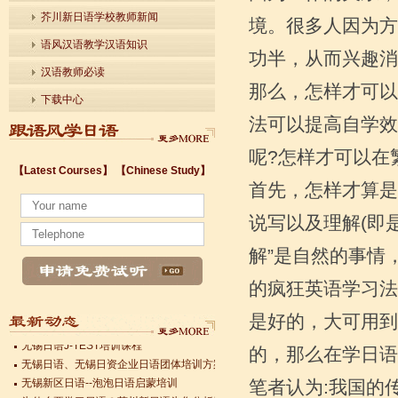
芥川新日语学校教师新闻
境。很多人因为方
语风汉语教学汉语知识
功半，从而兴趣消
汉语教师必读
那么，怎样才可以
下载中心
法可以提高自学效
呢?怎样才可以在
【Latest Courses】
【Chinese Study】
无锡新区日语--泡泡日语启蒙培训
首先，怎样才算是
为什么要学习日语？芥川新日语为您分析无锡日语人才就业前景
无锡芥川新日语培训学校将投身于无锡“荒岛图书馆”公益日语沙龙活动
说写以及理解(即是
无锡芥川新日语学校优秀学员日语作文赏析—私の夢
无锡太湖学院日语系举办日语主题沙龙活动
解”是自然的事情
无锡芥川新日语培训学校组织学员进行日语能力考复习迎考工作
的疯狂英语学习法
无锡日语团体培训
无锡芥川新日语--无锡日语界的领军品牌
是好的，大可用到
无锡日语J-TEST培训课程
无锡日语、无锡日资企业日语团体培训方案
的，那么在学日语
无锡新区日语--泡泡日语启蒙培训
为什么要学习日语？芥川新日语为您分析无锡日语人才就业前景
笔者认为:我国的