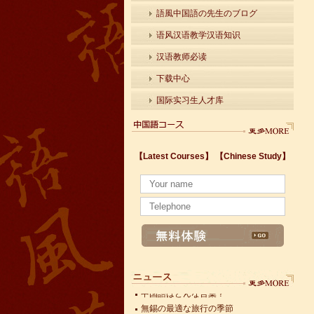
語風中国語の先生のブログ
语风汉语教学汉语知识
汉语教师必读
下载中心
国际实习生人才库
中国語はどんな言葉？
【Latest Courses】
【Chinese Study】
無錫の最適な旅行の季節
太湖が無事に夏を送られるように早期警報モ
黄莉新書記が中国モバイル江蘇支社の上層管
有名な師匠に弟子入りする
無錫第9回中国文化財保護無錫シンポジウム
無錫第9回中国文化財保護無錫シンポジウム
上海空港から無錫への移動方法
米国務省が今年5月25日に改正の公告を出し
無錫恵山新城、公共自転車を実施してみた
中国語はどんな言葉？
無錫の最適な旅行の季節