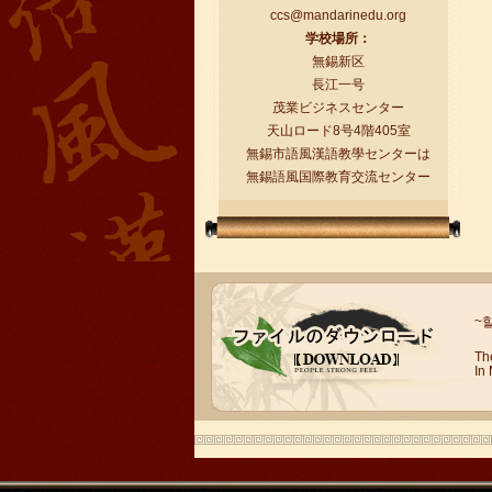
ccs@mandarinedu.org
学校場所：
無錫新区
長江一号
茂業ビジネスセンター
天山ロード8号4階405室
無錫市語風漢語教學センターは
無錫語風国際教育交流センター
語風漢語学員ー任代利
語風国際教育交流グループ語風漢語セ
ンターの優秀な生徒である任代利さん
の感想： 皆さんこんにちは、私は任代
利と申しますが、...
~
Th
In