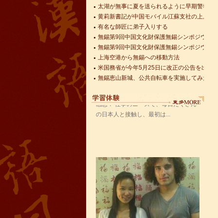
太湖が無事に夏を送られるように早期警報モ
黄莉新書記が中国モバイル江蘇支社の上層管
有名な師匠に弟子入りする
語風漢語学員ー赵娜
無錫第9回中国文化財保護無錫シンポジウム
語風国際教育交流グループ語風漢語セ
無錫第9回中国文化財保護無錫シンポジウム
ンターの優秀な学生である赵娜さんの
上海空港から無錫への移動方法
感想： 仕事のニーズで、毎日たくさん
米国務省が今年5月25日に改正の公告を出し
の日本人と接触し、最初は...
無錫恵山新城、公共自転車を実施してみた
語風漢語学員ーzack学員ーzack
皆さん、こんにちは、私はzackと申し
ますが、アメリカから来ました。語風