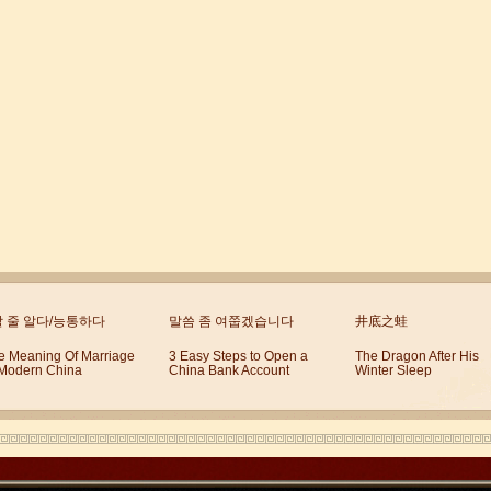
할 줄 알다/능통하다
말씀 좀 여쭙겠습니다
井底之蛙
e Meaning Of Marriage
3 Easy Steps to Open a
The Dragon After His
 Modern China
China Bank Account
Winter Sleep