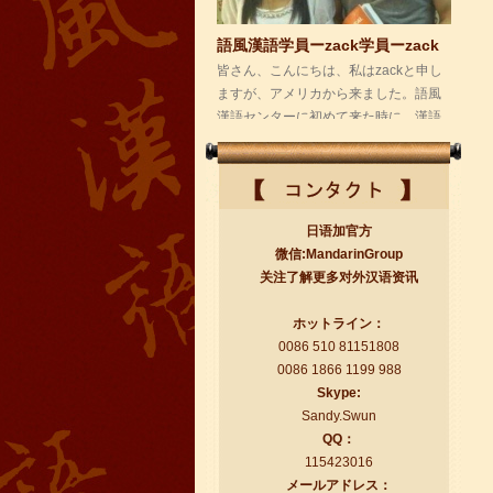
漢語センターに初めて来た時に、漢語
はこんなに...
日语加官方
微信:MandarinGroup
关注了解更多对外汉语资讯
語風漢語学員ー付泽东
ホットライン：
語風国際教育交流グループ語風漢語セ
0086 510 81151808
ンターの優秀な生徒である付泽东さん
0086 1866 1199 988
の感想： 皆さん、こんにちは！私の中
Skype:
国語の...
Sandy.Swun
QQ：
115423016
メールアドレス：