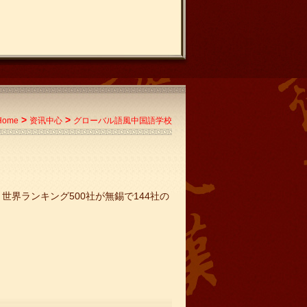
>
>
Home
资讯中心
グローバル語風中国語学校
世界ランキング500社が無錫で144社の