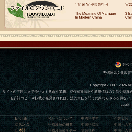
利と申しますが、...
~할 줄 알다/능통하다
말씀
The Meaning Of Marriage
3 E
In Modern China
Chi
苏公网
无锡语风文化教育咨询
語風漢語学員ー冯婷
Copyright 2008 ~ 2026 
語風国際教育交流グループ語風漢語セ
サイトの主體にまで飛び火する會社業務、授権關連情報や教學情報の文章や寫真
ンターの優秀な学生である冯婷さんの
感想： 以前通学した時に日本のアニ
も許諾コピーや転載が発見されれば、法的責任を問うに終わらざるを得ない
メ...
ccs@m
English
私たちについて
中國語學習
企業実習
语风汉语
語風漢語の概要
中国語課程
中国への遊
日本語
語風漢語教学チー
英語課程
中国への見