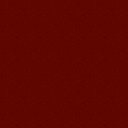
語風漢語学員ー付泽东
語風国際教育交流グループ語風漢語セ
ンターの優秀な生徒である付泽东さん
の感想： 皆さん、こんにちは！私の中
国語の...