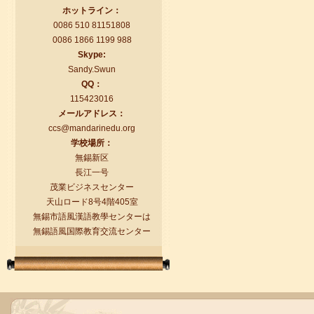
ホットライン：
語風漢語学員ー付泽东
0086 510 81151808
0086 1866 1199 988
語風国際教育交流グループ語風漢語セ
Skype:
ンターの優秀な生徒である付泽东さん
Sandy.Swun
の感想： 皆さん、こんにちは！私の中
QQ：
国語の...
115423016
メールアドレス：
ccs@mandarinedu.org
学校場所：
無錫新区
長江一号
茂業ビジネスセンター
天山ロード8号4階405室
無錫市語風漢語教學センターは
無錫語風国際教育交流センター
語風漢語学員ー任代利
語風国際教育交流グループ語風漢語セ
ンターの優秀な生徒である任代利さん
の感想： 皆さんこんにちは、私は任代