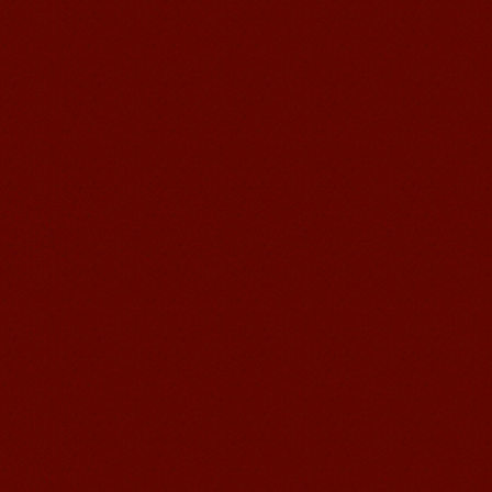
語風漢語学員ー曹秋宜
語風国際教育交流グループ芥川語学セ
ンタ―の優秀な生徒である曹秋宜さん
の感想： 皆さん、こんにちは、私は曹
秋宜と申します、無錫市堰桥...