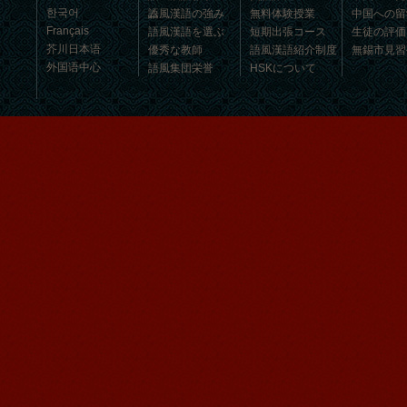
한국어
ム
語風漢語の強み
無料体験授業
中国への留
Français
語風漢語を選ぶ
短期出張コース
生徒の評価
芥川日本语
優秀な教師
語風漢語紹介制度
無錫市見習
外国语中心
語風集団栄誉
HSKについて
学生ビザ
HSK代理申込
学校の環境
中国文化コース
語風集団学校
児童漢語コース
企業団体コース
語風漢語学員ー徳田翔太
オンライン授業
皆さん、こんにちは、私は徳田翔太と
申しますが、今無錫のある日系企業で
働いています。私はもう五年間中国語
を勉強した...