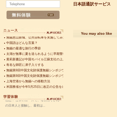
黄莉新書記が中国モバイル江蘇支社の上層管理者と面会した
日本語通訳サービス
有名な師匠に弟子入りする
無錫第9回中国文化財保護無錫シンポジウムが開催
無錫第9回中国文化財保護無錫シンポジウムが開催
上海空港から無錫への移動方法
米国務省が今年5月25日に改正の公告を出した
You may also like
無錫恵山新城、公共自転車を実施してみた
中国語はどんな言葉？
無錫の最適な旅行の季節
太湖が無事に夏を送られるように早期警報モニタリングを始めた
黄莉新書記が中国モバイル江蘇支社の上層管理者と面会した
有名な師匠に弟子入りする
語風漢語学員ー赵娜
無錫第9回中国文化財保護無錫シンポジウムが開催
語風国際教育交流グループ語風漢語セ
無錫第9回中国文化財保護無錫シンポジウムが開催
ンターの優秀な学生である赵娜さんの
上海空港から無錫への移動方法
感想： 仕事のニーズで、毎日たくさん
米国務省が今年5月25日に改正の公告を出した
の日本人と接触し、最初は...
無錫恵山新城、公共自転車を実施してみた