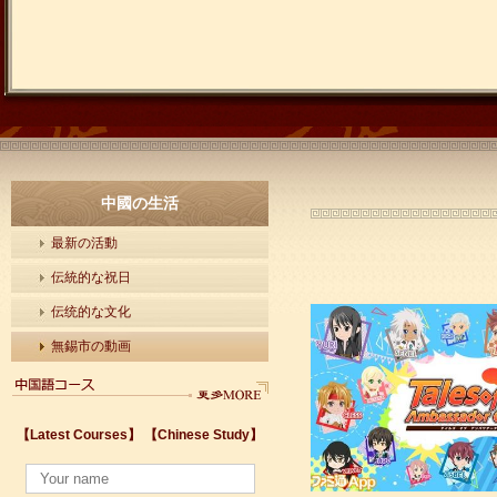
中國の生活
最新の活動
伝統的な祝日
伝统的な文化
無錫市の動画
中国語はどんな言葉？
【Latest Courses】
【Chinese Study】
無錫の最適な旅行の季節
太湖が無事に夏を送られるように早期警報モニタリングを始めた