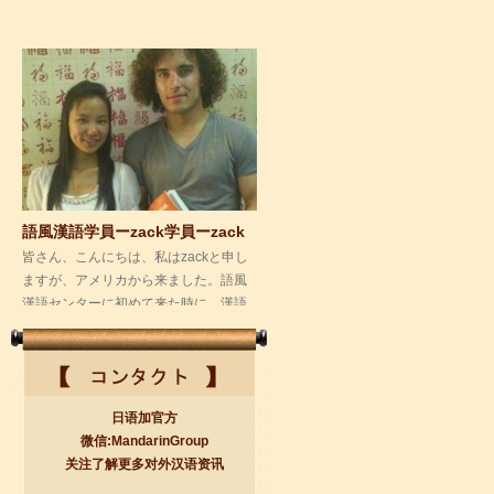
語風漢語学員ーzack学員ーzack
皆さん、こんにちは、私はzackと申し
ますが、アメリカから来ました。語風
漢語センターに初めて来た時に、漢語
はこんなに...
日语加官方
微信:MandarinGroup
关注了解更多对外汉语资讯