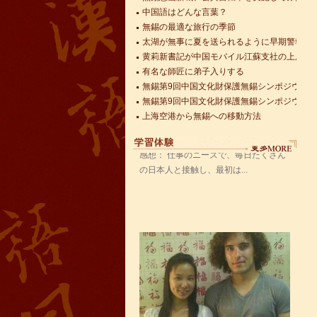
無錫の最適な旅行の季節
太湖が無事に夏を送られるように早期警報モ
黄莉新書記が中国モバイル江蘇支社の上層管
語風漢語学員ー赵娜
有名な師匠に弟子入りする
語風国際教育交流グループ語風漢語セ
無錫第9回中国文化財保護無錫シンポジウム
ンターの優秀な学生である赵娜さんの
無錫第9回中国文化財保護無錫シンポジウム
感想： 仕事のニーズで、毎日たくさん
上海空港から無錫への移動方法
の日本人と接触し、最初は...
米国務省が今年5月25日に改正の公告を出し
無錫恵山新城、公共自転車を実施してみた
語風漢語学員ーzack学員ーzack
皆さん、こんにちは、私はzackと申し
ますが、アメリカから来ました。語風