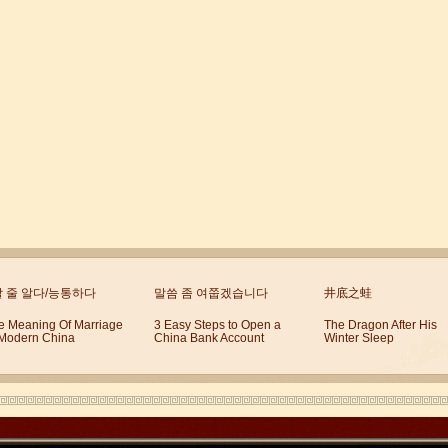
할 줄 알다/능통하다
말씀 좀 여쭙겠습니다
井底之蛙
e Meaning Of Marriage
3 Easy Steps to Open a
The Dragon After His
 Modern China
China Bank Account
Winter Sleep