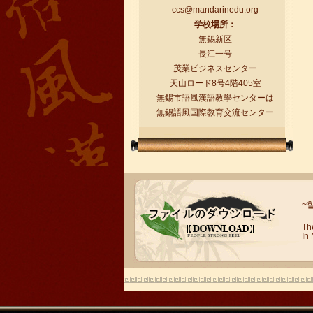
ccs@mandarinedu.org
学校場所：
無錫新区
長江一号
茂業ビジネスセンター
天山ロード8号4階405室
無錫市語風漢語教學センターは
無錫語風国際教育交流センター
語風漢語学員ー任代利
語風国際教育交流グループ語風漢語セ
ンターの優秀な生徒である任代利さん
の感想： 皆さんこんにちは、私は任代
利と申しますが、...
~
Th
In