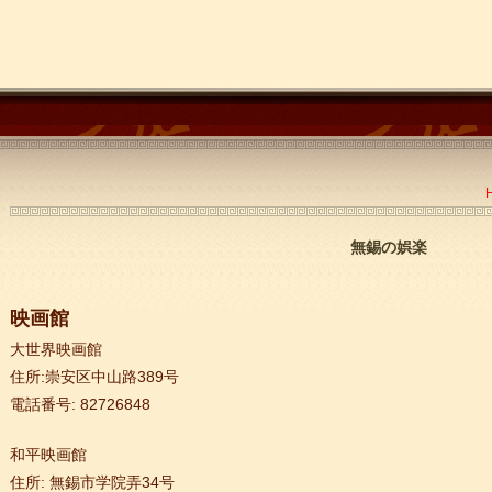
無錫の娯楽
映画館
大世界映画館
住所:崇安区中山路389号
電話番号: 82726848
和平映画館
住所: 無錫市学院弄34号