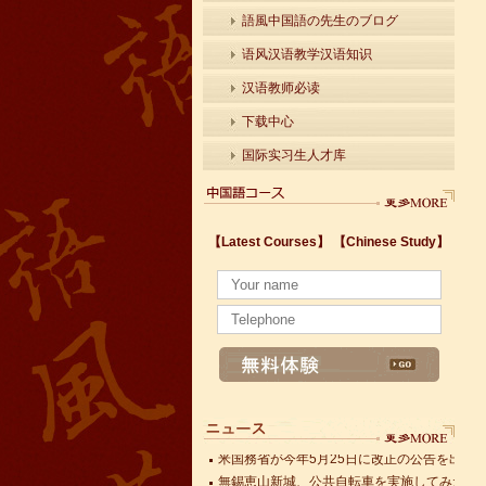
語風中国語の先生のブログ
语风汉语教学汉语知识
汉语教师必读
下载中心
国际实习生人才库
【Latest Courses】
【Chinese Study】
中国語はどんな言葉？
無錫の最適な旅行の季節
太湖が無事に夏を送られるように早期警報モ
黄莉新書記が中国モバイル江蘇支社の上層管
有名な師匠に弟子入りする
無錫第9回中国文化財保護無錫シンポジウム
無錫第9回中国文化財保護無錫シンポジウム
上海空港から無錫への移動方法
米国務省が今年5月25日に改正の公告を出し
無錫恵山新城、公共自転車を実施してみた
中国語はどんな言葉？