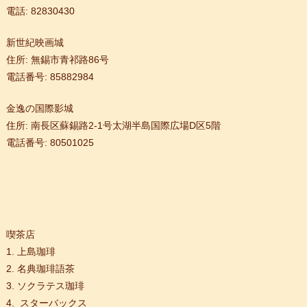
電話: 82830430
新世紀映画城
住所: 無錫市青祁路86号
電話番号: 85882984
金逸の国際影城
住所: 南長区蘇錫路2-1号太湖半島国際広場D区5階
電話番号: 80501025
ニタリングを始めた
理者と面会した
が開催
喫茶店
が開催
1. 上島珈琲
2. 名典珈琲語茶
た
3. ソクラテス珈琲
4. スターバックス