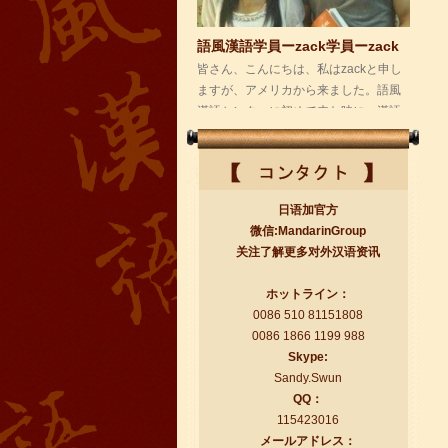
漢語センターに初めて来た時に、漢語
はこんなに...
日语加官方
微信:MandarinGroup
关注了解更多对外汉语资讯
語風漢語学員ー付泽东
ホットライン：
0086 510 81151808
語風国際教育交流グループ語風漢語セ
0086 1866 1199 988
ンターの優秀な生徒である付泽东さん
Skype:
の感想： 皆さん、こんにちは！私の中
Sandy.Swun
国語の...
QQ：
115423016
メールアドレス：