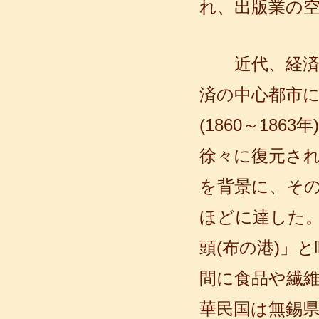
れ、出版業の
申しますが、今無錫のある日系企業で
働いています。私はもう五年間中国語
を勉強した...
近代、経済の
済の中心都市
(1860～18
徐々に復元さ
を背景に、そ
ほどに達した
語風漢語学員ー曹秋宜
語風国際教育交流グループ芥川語学セ
頭(布の港)」
ンタ―の優秀な生徒である曹秋宜さん
の感想： 皆さん、こんにちは、私は曹
間に食品や繊維
秋宜と申します、無錫市堰桥...
華民国は無錫