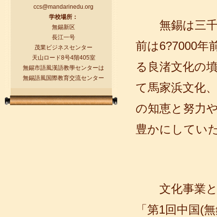
歴
ccs@mandarinedu.org
学校場所：
無錫は三千年
無錫新区
長江一号
前は6?700
茂業ビジネスセンター
天山ロード8号4階405室
る良渚文化の
無錫市語風漢語教學センターは
無錫語風国際教育交流センター
て馬家浜文化
語風漢語学員ー任代利
語風国際教育交流グループ語風漢語セ
の知恵と努力
ンターの優秀な生徒である任代利さん
の感想： 皆さんこんにちは、私は任代
豊かにしてい
利と申しますが、...
文化事業と文
「第1回中国(