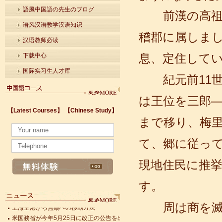
語風中国語の先生のブログ
前漢の高祖は
语风汉语教学汉语知识
稽郡に属しま
汉语教师必读
息、定住して
下载中心
国际实习生人才库
紀元前11世紀
は王位を三郎
【Latest Courses】
【Chinese Study】
まで移り、梅里
中国語はどんな言葉？
無錫の最適な旅行の季節
て、郷に従っ
太湖が無事に夏を送られるように早期警報モニタリングを始めた
黄莉新書記が中国モバイル江蘇支社の上層管理者と面会した
現地住民に推
有名な師匠に弟子入りする
無錫第9回中国文化財保護無錫シンポジウムが開催
す。
無錫第9回中国文化財保護無錫シンポジウムが開催
上海空港から無錫への移動方法
周は商を滅ぼ
米国務省が今年5月25日に改正の公告を出した
無錫恵山新城、公共自転車を実施してみた