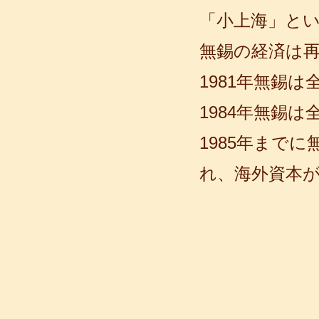
「小上海」と
無錫の経済は
1981年無錫
1984年無錫
語風漢語学員ー赵娜
1985年まで
語風国際教育交流グループ語風漢語セ
ンターの優秀な学生である赵娜さんの
れ、海外資本
感想： 仕事のニーズで、毎日たくさん
の日本人と接触し、最初は...