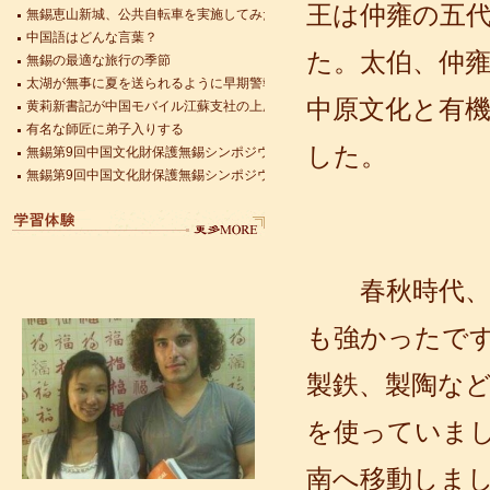
王は仲雍の五
中国語はどんな言葉？
無錫の最適な旅行の季節
た。太伯、仲
語風漢語学員ー赵娜
太湖が無事に夏を送られるように早期警報モニタリングを始めた
語風国際教育交流グループ語風漢語セ
黄莉新書記が中国モバイル江蘇支社の上層管理者と面会した
中原文化と有
ンターの優秀な学生である赵娜さんの
有名な師匠に弟子入りする
感想： 仕事のニーズで、毎日たくさん
無錫第9回中国文化財保護無錫シンポジウムが開催
した。
の日本人と接触し、最初は...
無錫第9回中国文化財保護無錫シンポジウムが開催
上海空港から無錫への移動方法
米国務省が今年5月25日に改正の公告を出した
無錫恵山新城、公共自転車を実施してみた
呉
春秋時代、呉
も強かったで
製鉄、製陶な
を使っていま
語風漢語学員ーzack学員ーzack
皆さん、こんにちは、私はzackと申し
南へ移動しま
ますが、アメリカから来ました。語風