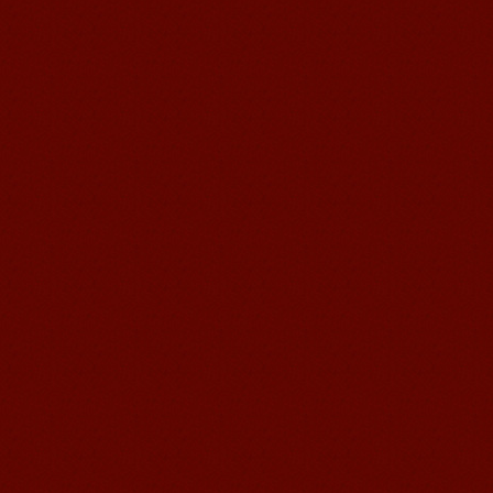
語風国際教育交流グループ芥川語学セ
ンタ―の優秀な生徒である曹秋宜さん
の感想： 皆さん、こんにちは、私は曹
秋宜と申します、無錫市堰桥...