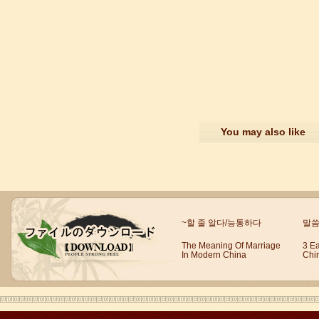
語風漢語学員ーzack学員ーzack
皆さん、こんにちは、私はzackと申し
ますが、アメリカから来ました。語風
漢語センターに初めて来た時に、漢語
はこんなに...
You may also like
~할 줄 알다/능통하다
말씀
The Meaning Of Marriage
3 E
In Modern China
Chi
語風漢語学員ー付泽东
語風国際教育交流グループ語風漢語セ