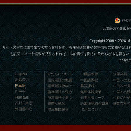
ンターの優秀な生徒である付泽东さん
の感想： 皆さん、こんにちは！私の中
国語の...
苏公网
无锡语风文化教育咨询
Copyright 2008 ~ 2026 
サイトの主體にまで飛び火する會社業務、授権關連情報や教學情報の文章や寫真
も許諾コピーや転載が発見されれば、法的責任を問うに終わらざるを得ない
ccs@m
English
私たちについて
中國語學習
企業実習
语风汉语
語風漢語の概要
中国語課程
中国への遊
日本語
語風漢語教学チー
英語課程
中国への見
한국어
ム
語風漢語の強み
無料体験授業
中国への留
語風漢語学員ー任代利
Français
語風漢語を選ぶ
短期出張コース
生徒の評価
語風国際教育交流グループ語風漢語セ
芥川日本语
優秀な教師
語風漢語紹介制度
無錫市見習
ンターの優秀な生徒である任代利さん
外国语中心
語風集団栄誉
HSKについて
の感想： 皆さんこんにちは、私は任代
学生ビザ
HSK代理申込
利と申しますが、...
学校の環境
中国文化コース
語風集団学校
児童漢語コース