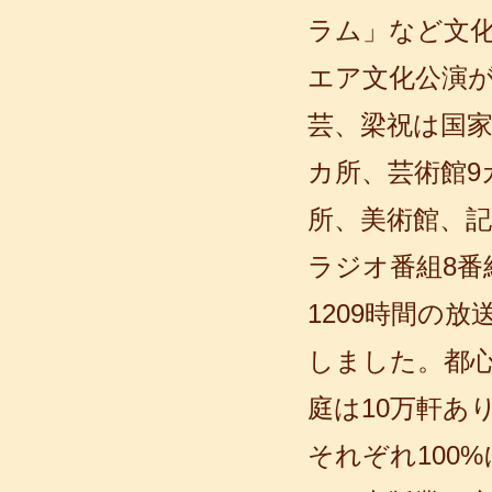
ラム」など文化
エア文化公演が
語風漢語学員ー冯婷
語風国際教育交流グループ語風漢語セ
芸、梁祝は国家
ンターの優秀な学生である冯婷さんの
感想： 以前通学した時に日本のアニ
カ所、芸術館9
メ...
所、美術館、記
ラジオ番組8番
1209時間の
しました。都
庭は10万軒あ
語風漢語学員ー徳田翔太
それぞれ100
皆さん、こんにちは、私は徳田翔太と