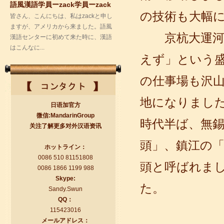
漢語センターに初めて来た時に、漢語
の技術も大幅
はこんなに...
京杭大運河の
えず」という
の仕事場も沢
地になりまし
日语加官方
微信:MandarinGroup
時代半ば、無
关注了解更多对外汉语资讯
語風漢語学員ー付泽东
頭」、鎮江の
ホットライン：
語風国際教育交流グループ語風漢語セ
0086 510 81151808
頭と呼ばれま
ンターの優秀な生徒である付泽东さん
0086 1866 1199 988
の感想： 皆さん、こんにちは！私の中
Skype:
国語の...
た。
Sandy.Swun
QQ：
115423016
メールアドレス：